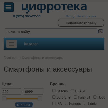
8 (925) 365-22-11
Вход
/
Регистрация
Наполните корзину
Каталог
Toggle
navigation
Главная
→
Смартфоны и аксессуары
Смартфоны и аксессуары
Цена:
Бренды
Baseus
BLAST
-
Borofone
FaizFull
Hoco
ISA
Konoos
Ldnio
ПОКАЗАТЬ