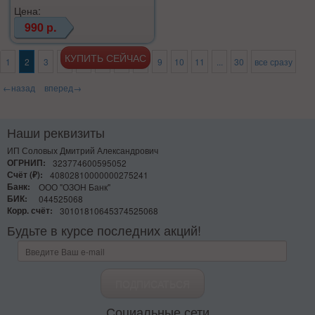
Цена:
990 р.
1
2
3
4
5
6
7
8
9
10
11
...
30
все сразу
←назад
вперед→
Наши реквизиты
ИП Соловых Дмитрий Александрович
ОГРНИП:
323774600595052
Счёт (₽):
40802810000000275241
Банк:
ООО "ОЗОН Банк"
БИК:
044525068
Корр. счёт:
30101810645374525068
Будьте в курсе последних акций!
Социальные сети