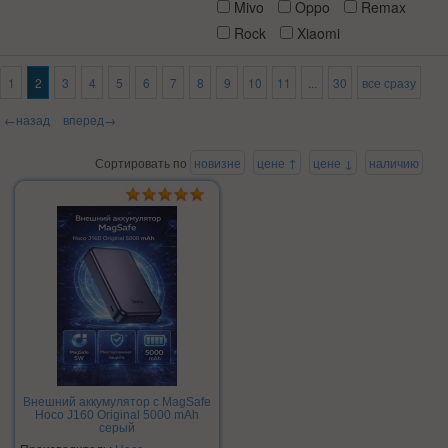
Mivo
Oppo
Remax
Rock
Xiaomi
1
2
3
4
5
6
7
8
9
10
11
...
30
все сразу
←назад
вперед→
Сортировать по
новизне
цене ↑
цене ↓
наличию
Внешний аккумулятор с MagSafe
Hoco J160 Original 5000 mAh
серый