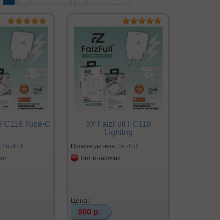
 FC118 Tupe-C
ЗУ FaizFull FC118
Lighting
:
FaizFull
Производитель:
FaizFull
ии
Нет в наличии
Цена:
500 р.