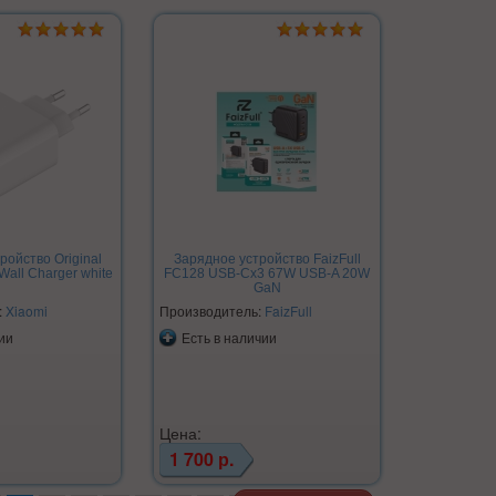
ройство Original
Зарядное устройство FaizFull
Wall Charger white
FC128 USB-Cх3 67W USB-A 20W
GaN
:
Xiaomi
Производитель:
FaizFull
ии
Есть в наличии
Цена:
1 700 р.