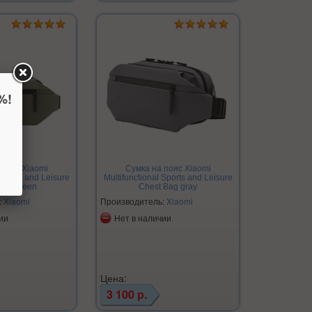
%!
 пояс Xiaomi
Сумка на пояс Xiaomi
 Sports and Leisure
Multifunctional Sports and Leisure
Bag green
Chest Bag gray
:
Xiaomi
Производитель:
Xiaomi
ии
Нет в наличии
Цена:
3 100 р.