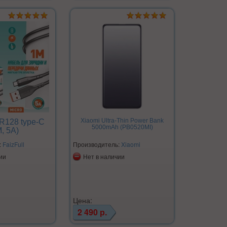
Xiaomi Ultra-Thin Power Bank
FR128 type-C
5000mAh (PB0520MI)
, 5A)
:
FaizFull
Производитель:
Xiaomi
ии
Нет в наличии
Цена:
2 490 р.