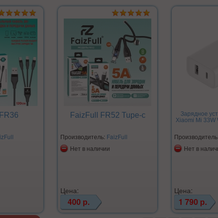
Зарядное уст
 FR36
FaizFull FR52 Tupe-c
Xiaomi Mi 33W 
izFull
Производитель:
FaizFull
Производитель
Нет в наличии
Нет в налич
Цена:
Цена:
400 р.
1 790 р.