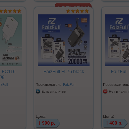
l FC116
FaizFull FL76 black
FaizFull
ing
izFull
Производитель:
FaizFull
Производитель
Есть в наличии
Нет в налич
Цена:
Цена:
1 990 р.
1 400 р.