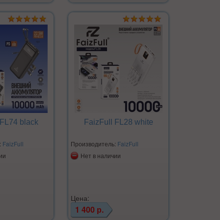
 FL74 black
FaizFull FL28 white
:
FaizFull
Производитель:
FaizFull
ии
Нет в наличии
Цена:
1 400 р.