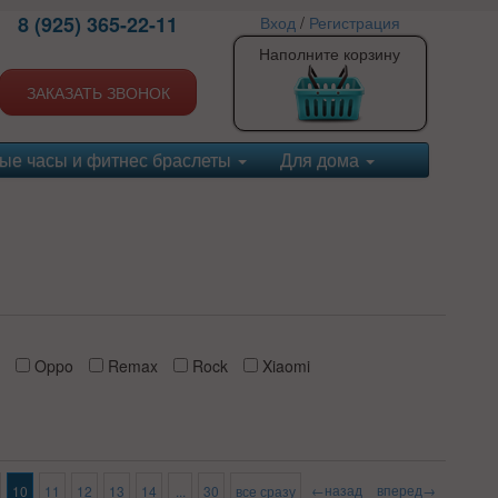
8 (925) 365-22-11
Вход
/
Регистрация
Наполните корзину
ЗАКАЗАТЬ ЗВОНОК
ые часы и фитнес браслеты
Для дома
Oppo
Remax
Rock
Xiaomi
←назад
вперед→
10
11
12
13
14
...
30
все сразу