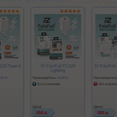
C120 Tupe-C
ЗУ FaizFull FC120
ЗУ FaizFull
Lighting
izFull
Производитель:
FaizFull
Производитель
Есть в наличии
Нет в налич
Цена:
Цена:
550 р.
500 р.