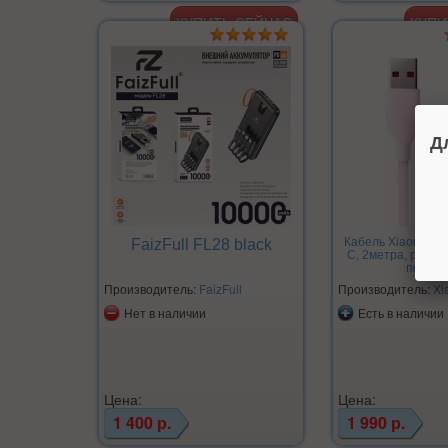
Д
Кабель Xiaomi "6A
FaizFull FL28 black
C, 2метра, розов
перегр
Производитель:
FaizFull
Производитель:
Xi
Нет в наличии
Есть в наличии
Цена:
Цена:
1 400 р.
1 990 р.