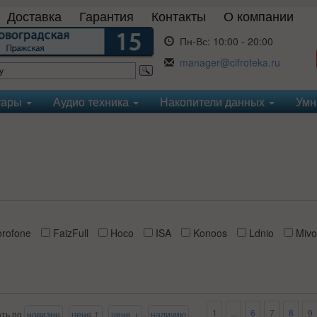
Доставка
Гарантия
Контакты
О компании
Пн-Вс:
10:00 - 20:00
manager@cifroteka.ru
уары
Аудио техника
Накопители данных
Умн
rofone
FaizFull
Hoco
ISA
Konoos
Ldnio
Mivo
1
...
6
7
8
9
ать по
новизне
цене ↑
цене ↓
наличию