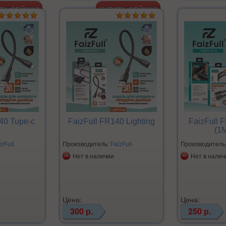
40 Tupe-c
FaizFull FR140 Lighting
FaizFull 
(1M
izFull
Производитель:
FaizFull
Производитель
Нет в наличии
Нет в налич
Цена:
Цена:
300 р.
250 р.