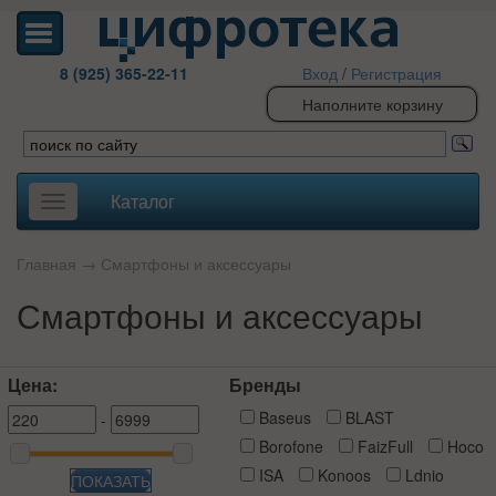
8 (925) 365-22-11
Вход
/
Регистрация
Наполните корзину
Каталог
Toggle
navigation
Главная
→
Смартфоны и аксессуары
Смартфоны и аксессуары
Цена:
Бренды
Baseus
BLAST
-
Borofone
FaizFull
Hoco
ISA
Konoos
Ldnio
ПОКАЗАТЬ