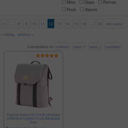
Mivo
Oppo
Remax
Rock
Xiaomi
1
...
8
9
10
11
12
13
14
15
16
...
30
все сразу
←назад
вперед→
Сортировать по
новизне
цене ↑
цене ↓
наличию
Рюкзак Xiaomi 90 Points Ninetygo
URBAN.E-USING PLUS Backpack
Gray