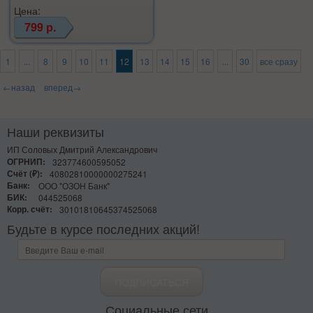
Цена:
799 р.
1
...
8
9
10
11
12
13
14
15
16
...
30
все сразу
←назад
вперед→
Наши реквизиты
ИП Соловых Дмитрий Александрович
ОГРНИП:
323774600595052
Счёт (₽):
40802810000000275241
Банк:
ООО "ОЗОН Банк"
БИК:
044525068
Корр. счёт:
30101810645374525068
Будьте в курсе последних акций!
Социальные сети