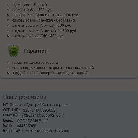
по Москве - 350 руб
по Моск. обл. - 500 руб
по всей Росcии до квартиры - 800 руб
самовывоз м.Пражская - бесплатно!
в пункт выдачи (Москва) - 200 руб
в пункт выдачи (Моск. обл.) - 300 руб
в пункт выдачи (РФ) - 400 руб
Гарантии
гарантия качества товара
только подлинные товары от производителей
каждый товар проверяют перед отправкой
Наши реквизиты
ИП Соловых Дмитрий Александрович
ОГРНИП:
323774600595052
Счёт (₽):
40802810000000275241
Банк:
ООО "ОЗОН Банк"
БИК:
044525068
Корр. счёт:
30101810645374525068