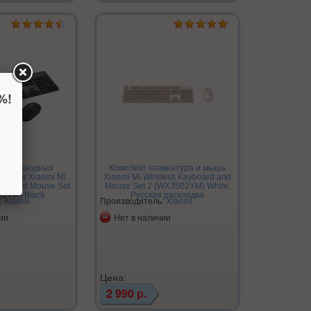
%!
беспроводных
Комплект клавиатура и мышь
 мышки Xiaomi Mi
Xiaomi Mi Wireless Keyboard and
ard and Mouse Set
Mouse Set 2 (WXJS02YM) White,
02YM) Black
Русская раскладка
:
Xiaomi
Производитель:
Xiaomi
ии
Нет в наличии
Цена:
2 990 р.