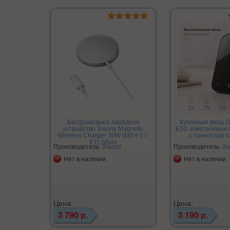
Беспроводное зарядное
Кухонные весы 
устройство Xiaomi Magnetic
ES2 электронные
Wireless Charger 30W (MDY-17-
с точностью 0,
EY) Silver
Производитель:
Xiaomi
Производитель:
Xi
Нет в наличии
Нет в наличии
Цена:
Цена:
3 790 р.
3 190 р.