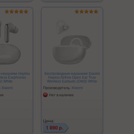
 наушники Haylou
Беспроводные наушники Xiaomi
eless Earphones
Haylou Airfree Open Ear True
6) White
Wireless Earbuds (OW3) White
:
Xiaomi
Производитель:
Xiaomi
ии
Нет в наличии
Цена:
1 890 р.