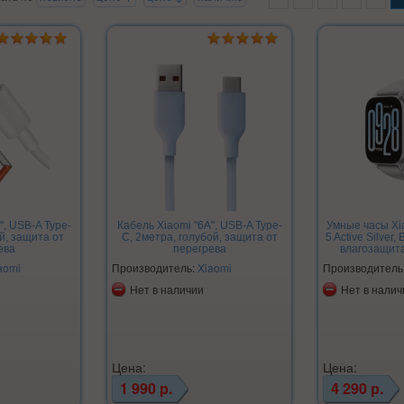
", USB-A Type-
Кабель Xiaomi "6A", USB-A Type-
Умные часы Xi
й, защита от
C, 2метра, голубой, защита от
5 Active Silver, 
ева
перегрева
влагозащита
aomi
Производитель:
Xiaomi
Производитель
Нет в наличии
Нет в налич
Цена:
Цена:
1 990 р.
4 290 р.