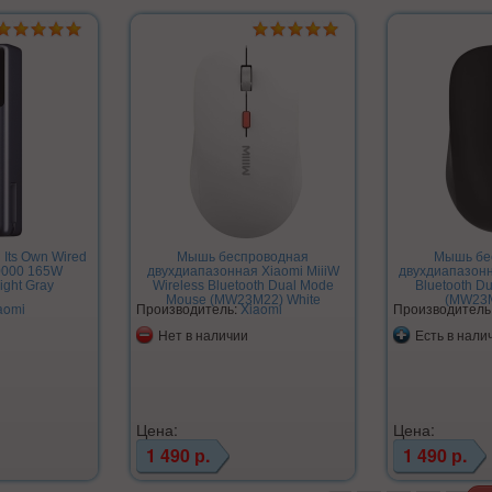
 Its Own Wired
Мышь беспроводная
Мышь бе
0000 165W
двухдиапазонная Xiaomi MiiiW
двухдиапазонн
ight Gray
Wireless Bluetooth Dual Mode
Bluetooth D
Mouse (MW23M22) White
(MW23M
aomi
Производитель:
Xiaomi
Производитель
Нет в наличии
Есть в нали
Цена:
Цена:
1 490 р.
1 490 р.