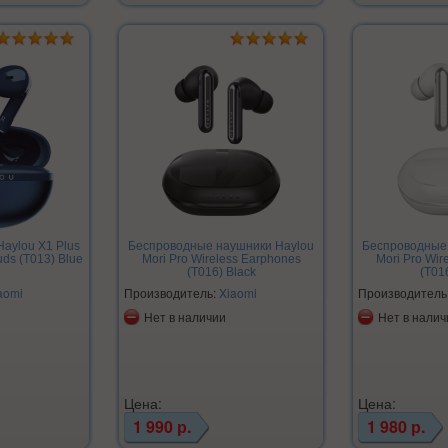
aylou X1 Plus
Беспроводные наушники Haylou
Беспроводные
uds (T013) Blue
Mori Pro Wireless Earphones
Mori Pro Wir
(T016) Black
(T01
aomi
Производитель:
Xiaomi
Производитель
Нет в наличии
Нет в налич
Цена:
Цена:
1 990 р.
1 980 р.