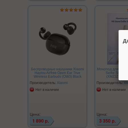
Д
Беспроводные наушники Xiaomi
Монопод для селфи
Haylou Airfree Open Ear True
Selfie Stick Mi
Wireless Earbuds (OW3) Black
(XMZJZPG02Y
Производитель:
Xiaomi
Производитель:
Xi
Нет в наличии
Нет в наличии
Цена:
Цена:
1 890 р.
3 350 р.