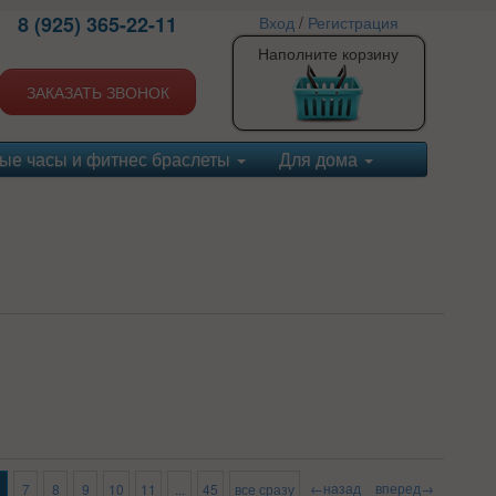
8 (925) 365-22-11
Вход
/
Регистрация
Наполните корзину
ЗАКАЗАТЬ ЗВОНОК
ые часы и фитнес браслеты
Для дома
←назад
вперед→
7
8
9
10
11
...
45
все сразу