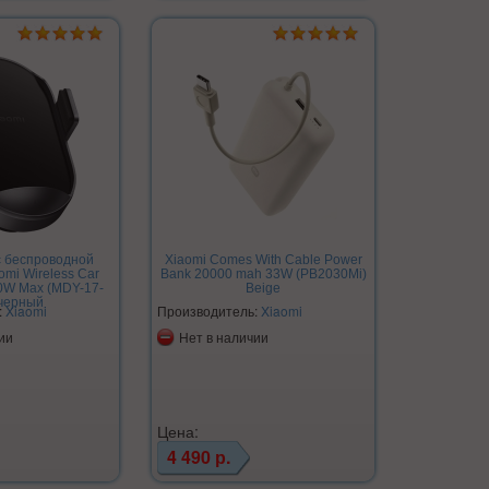
с беспроводной
Xiaomi Comes With Cable Power
omi Wireless Car
Bank 20000 mah 33W (PB2030Mi)
50W Max (MDY-17-
Beige
 черный
:
Xiaomi
Производитель:
Xiaomi
ии
Нет в наличии
Цена:
4 490 р.