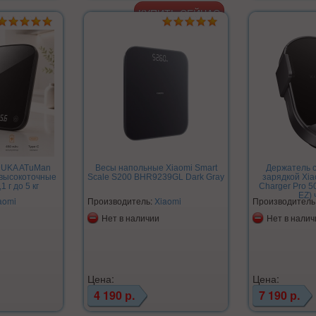
DUKA ATuMan
Весы напольные Xiaomi Smart
Держатель 
 высокоточные
Scale S200 BHR9239GL Dark Gray
зарядкой Xia
1 г до 5 кг
Charger Pro 
EZ)
aomi
Производитель:
Xiaomi
Производитель
Нет в наличии
Нет в налич
Цена:
Цена:
4 190 р.
7 190 р.