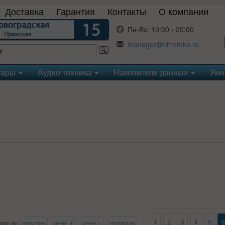
Доставка
Гарантия
Контакты
О компании
Пн-Вс:
10:00 - 20:00
manager@cifroteka.ru
уары
Аудио техника
Накопители данных
Умн
1
2
3
4
5
6
ать по
новизне
цене ↑
цене ↓
наличию