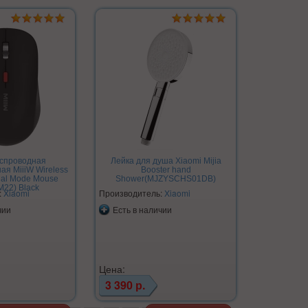
спроводная
Лейка для душа Xiaomi Mijia
ая MiiiW Wireless
Booster hand
ual Mode Mouse
Shower(MJZYSCHS01DB)
22) Black
:
Xiaomi
Производитель:
Xiaomi
чии
Есть в наличии
Цена:
3 390 р.