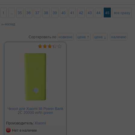
1
...
35
36
37
38
39
40
41
42
43
44
45
все сразу
←назад
Сортировать по
новизне
цене ↑
цене ↓
наличию
Чехол для Xiaomi Mi Power Bank
2C 20000 mAh green
Производитель:
Xiaomi
Нет в наличии