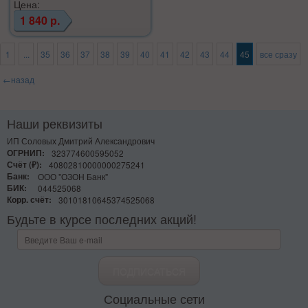
Цена:
1 840 р.
1
...
35
36
37
38
39
40
41
42
43
44
45
все сразу
←назад
Наши реквизиты
ИП Соловых Дмитрий Александрович
ОГРНИП:
323774600595052
Счёт (₽):
40802810000000275241
Банк:
ООО "ОЗОН Банк"
БИК:
044525068
Корр. счёт:
30101810645374525068
Будьте в курсе последних акций!
Социальные сети