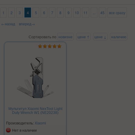
1
2
3
4
5
6
7
8
9
10
11
...
45
все сразу
←назад
вперед→
Сортировать по
новизне
цене ↑
цене ↓
наличию
Мультитул Xiaomi NexTool Light
Duty Wrench W1 (NE20238)
Производитель:
Xiaomi
Нет в наличии