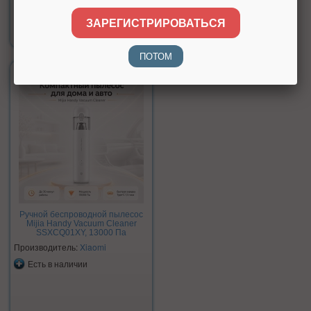
Цена:
ЗАРЕГИСТРИРОВАТЬСЯ
3 270 р.
ПОТОМ
Ручной беспроводной пылесос
Mijia Handy Vacuum Cleaner
SSXCQ01XY, 13000 Па
Производитель:
Xiaomi
Есть в наличии