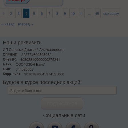
1
2
3
4
5
6
7
8
9
10
11
...
45
все сразу
←назад
вперед→
Наши реквизиты
ИП Соловых Дмитрий Александрович
ОГРНИП:
323774600595052
Счёт (₽):
40802810000000275241
Банк:
ООО "ОЗОН Банк"
БИК:
044525068
Корр. счёт:
30101810645374525068
Будьте в курсе последних акций!
Социальные сети