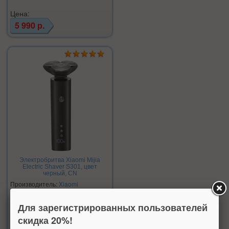
Цена:
5 990 р.
Электробритва Xiaomi Mijia
Electric Shaver S301, цвет
черный, CN
Производитель:
Xiaomi
Нет в наличии
Для зарегистрированных пользователей
скидка 20%!