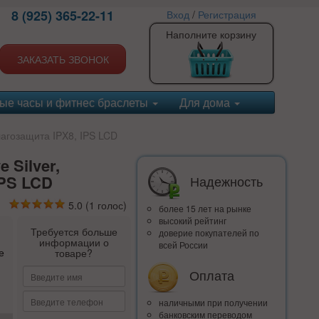
8 (925) 365-22-11
Вход
/
Регистрация
Наполните корзину
ЗАКАЗАТЬ ЗВОНОК
ые часы и фитнес браслеты
Для дома
влагозащита IPX8, IPS LCD
 Silver,
IPS LCD
Надежность
5.0
(
1
голос)
более 15 лет на рынке
высокий рейтинг
Требуется больше
доверие покупателей по
информации о
всей России
е
товаре?
Оплата
наличными при получении
банковским переводом