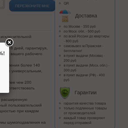
QR
ПЕРЕЗВОНИТЕ МНЕ
Доставка
по Москве - 350 руб
по Моск. обл. - 500 руб
т исключительной
по всей Росcии до квартиры
- 800 руб
самовывоз м.Пражская -
до 18 дней, гарантируя,
бесплатно!
%!
всего вашего рабочего
в пункт выдачи (Москва) -
200 руб
пределения более 140
в пункт выдачи (Моск. обл.) -
300 руб
ким же универсальным,
в пункт выдачи (РФ) - 400
руб
с более чем 200
ь соответствовать
Гарантии
и расширенную
гарантия качества товара
ный пользовательский
только подлинные товары
ощностью при каждом
от производителей
каждый товар проверяют
темы шумоподавления на
перед отправкой