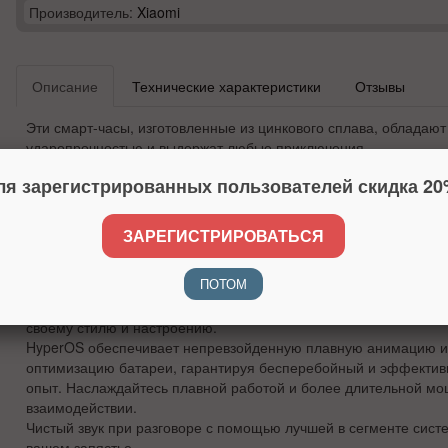
Производитель:
Xiaomi
Описание
Технические характеристики
Отзывы
Эти смарт-часы, изготовленные из цинкового сплава, обладаю
ударопрочностью и выдержат любые приключения.
Наслаждайтесь замечательным временем работы аккумулятора 
ля зарегистрированных пользователей скидка 20
что ваши смарт-часы будут работать без подзарядки в течение 
дня.
От бега до йоги: наслаждайтесь функцией автоматического о
ЗАРЕГИСТРИРОВАТЬСЯ
спортивных режимов , что делает отслеживание активности та
как и ваша программа тренировок
ПОТОМ
Откройте для себя бесконечные возможности персонализации 
уникальными циферблатами, которые позволят вам каждый ден
своему стилю и настроению.
HyperOS обеспечивает непревзойденную плавную анимацию 
оптимизацию батареи, гарантируя бесперебойный и эффектив
опыт. Наслаждайтесь плавной работой и более длительной м
взаимодействии.
Чистый звук при разговоре с помощью лучшей в сегменте сис
вашем запястье.