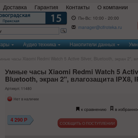
Доставка
Гарантия
Контакты
О компании
Пн-Вс:
10:00 - 20:00
manager@cifroteka.ru
уары
Аудио техника
Накопители данных
Умн
ные часы Xiaomi Redmi Watch 5 Active Silver, Bluetooth, экран 2", 
Умные часы Xiaomi Redmi Watch 5 Active
Bluetooth, экран 2", влагозащита IPX8, 
Артикул: 11480
Нет в наличии
к сравнению
в избранно
4 290
Р
СООБЩИТЬ О ПОСТУПЛЕНИИ