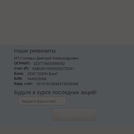
Наши реквизиты
ИП Соловых Дмитрий Александрович
ОГРНИП:
323774600595052
Счёт (₽):
40802810000000275241
Банк:
ООО "ОЗОН Банк"
БИК:
044525068
Корр. счёт:
30101810645374525068
Будьте в курсе последних акций!