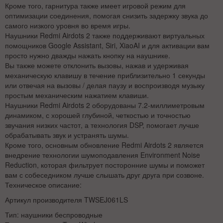
Кроме того, гарнитура также имеет игровой режим для
оптимизации соединения, помогая снизить задержку звука до
самого низкого уровня во время игры.
Наушники Redmi Airdots 2 также поддерживают виртуальных
помощников Google Assistant, Siri, XiaoAI и для активации вам
просто нужно дважды нажать кнопку на наушнике.
Вы также можете отклонить вызовы, нажав и удерживая
механическую клавишу в течение приблизительно 1 секунды
или отвечая на вызовы / делая паузу и воспроизводя музыку
простым механическим нажатием клавиши.
Наушники Redmi Airdots 2 оборудованы 7.2-миллиметровым
динамиком, с хорошей глубиной, четкостью и точностью
звучания низких частот, а технология DSP, помогает лучше
обрабатывать звук и устранять шумы.
Кроме того, основным обновление Redmi Airdots 2 является
внедрение технологии шумоподавления Environment Noise
Reduction, которая фильтрует посторонние шумы и поможет
вам с собеседником лучше слышать друг друга при созвоне.
Техническое описание:
Артикул производителя
TWSEJ061LS
Тип: наушники беспроводные