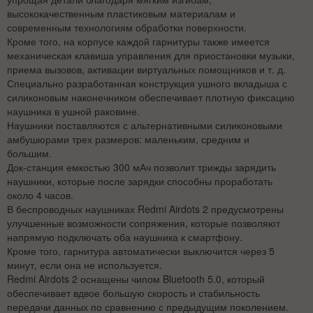
высококачественным пластиковым материалам и
современным технологиям обработки поверхности.
Кроме того, на корпусе каждой гарнитуры также имеется
механическая клавиша управления для приостановки музыки,
приема вызовов, активации виртуальных помощников и т. д.
Специально разработанная конструкция ушного вкладыша с
силиконовым наконечником обеспечивает плотную фиксацию
наушника в ушной раковине.
Наушники поставляются с альтернативными силиконовыми
амбушюрами трех размеров: маленьким, средним и
большим.
Док-станция емкостью 300 мАч позволит трижды зарядить
наушники, которые после зарядки способны проработать
около 4 часов.
В беспроводных наушниках Redmi Airdots 2 предусмотрены
улучшенные возможности сопряжения, которые позволяют
напрямую подключать оба наушника к смартфону.
Кроме того, гарнитура автоматически выключится через 5
минут, если она не используется.
Redmi Airdots 2 оснащены чипом Bluetooth 5.0, который
обеспечивает вдвое большую скорость и стабильность
передачи данных по сравнению с предыдущим поколением.