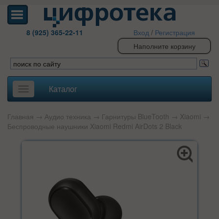
8 (925) 365-22-11
Вход
/
Регистрация
Наполните корзину
Каталог
Toggle
navigation
Главная
→
Аудио техника
→
Гарнитуры BlueTooth
→
Xiaomi
→
Беспроводные наушники Xiaomi Redmi AirDots 2 Black