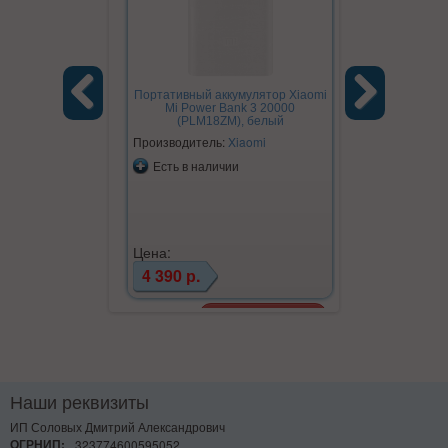
Портативный аккумулятор Xiaomi
Mi Power Bank 3 20000
(PLM18ZM), белый
Previous
Next
Производитель:
Xiaomi
Есть в наличии
Цена:
4 390 р.
Наши реквизиты
ИП Соловых Дмитрий Александрович
ОГРНИП:
323774600595052