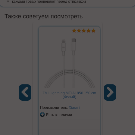
каждый товар проверяют перед отправкой
Также советуем посмотреть
ZMI Lightning MFi AL856 150 cm
Электробри
(белый)
Electric Sh
мужская для
Previous
Next
Производитель:
Xiaomi
Производите
Есть в наличии
Есть в на