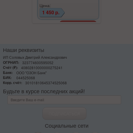
Цена:
Цена:
1 450 р.
4 990 р.
Наши реквизиты
ИП Соловых Дмитрий Александрович
ОГРНИП:
323774600595052
Счёт (₽):
40802810000000275241
Банк:
ООО "ОЗОН Банк"
БИК:
044525068
Корр. счёт:
30101810645374525068
Будьте в курсе последних акций!
Социальные сети