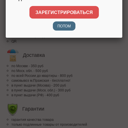
высокий рейтинг
доверие покупателей по всей России
ЗАРЕГИСТРИРОВАТЬСЯ
Оплата
ПОТОМ
наличными при получении
банковским переводом
QR
Доставка
по Москве - 350 руб
по Моск. обл. - 500 руб
по всей Росcии до квартиры - 800 руб
самовывоз м.Пражская - бесплатно!
в пункт выдачи (Москва) - 200 руб
в пункт выдачи (Моск. обл.) - 300 руб
в пункт выдачи (РФ) - 400 руб
Гарантии
гарантия качества товара
только подлинные товары от производителей