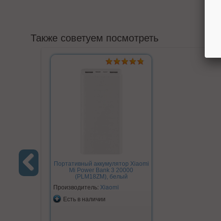
Также советуем посмотреть
Портативный аккумулятор Xiaomi
Mi Power Bank 3 20000
(PLM18ZM), белый
Previous
Производитель:
Xiaomi
Есть в наличии