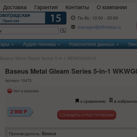
Доставка
Гарантия
Контакты
О компании
Пн-Вс:
10:00 - 20:00
manager@cifroteka.ru
уары
Аудио техника
Накопители данных
Умн
aseus Metal Gleam Series 5-in-1 WKWG020013
Baseus Metal Gleam Series 5-in-1 WKWG
Артикул: 10473
Нет в наличии
к сравнению
в избранно
2 900
Р
СООБЩИТЬ О ПОСТУПЛЕНИИ
Производитель:
Baseus