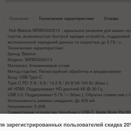
Описание
Технические характеристики
Отзывы
Hub Baseus WKWG020013 - идеальное решение для ваших нуж
портов, возможностью быстрой зарядки устройств, поддержкой
молниеносной передачей данных со скоростью до 5 ГБ / с.
Технические характеристики:
Бренд: Baseus
Модель: WKWG020013
Материал: Алюминиевый сплав
Метод отделки: Пескоструйная обработка и анодирование
Вход: USB Type-C
Type-C PD: 5 В / 9 В / 14,5 В / 20 В 5A 100 Вт (Макс.)
4K HDMI: Поддерживает HD-дисплей 4K @ 30 Гц
USB 3.0: Поддерживает 5 ГБ / с (Макс.), Обратно совместим с 
Интенсивность режима ожидания: До 400 мА
Напряжение: 5-20В
Совместимые устройства: Ноутбуки с USB-C, Apple Book Pro 20
Apple Book Air 2018/2019/2020 и т. Д.
ля зарегистрированных пользователей скидка 20
Совместимые системы: ОС Google Chrome, ОС Apple, Windows XP 
Размер: 115,5 x 44,5 x 16,5 мм