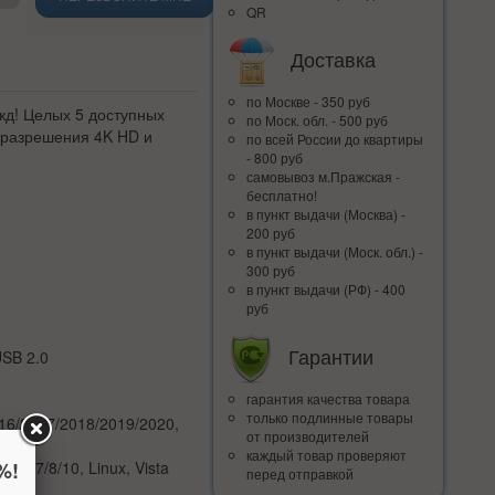
QR
Доставка
по Москве - 350 руб
д! Целых 5 доступных
по Моск. обл. - 500 руб
 разрешения 4K HD и
по всей Росcии до квартиры
- 800 руб
самовывоз м.Пражская -
бесплатно!
в пункт выдачи (Москва) -
200 руб
в пункт выдачи (Моск. обл.) -
300 руб
в пункт выдачи (РФ) - 400
руб
Гарантии
USB 2.0
гарантия качества товара
только подлинные товары
16/2017/2018/2019/2020,
от производителей
каждый товар проверяют
%!
/ 7/8/10, Linux, Vista
перед отправкой