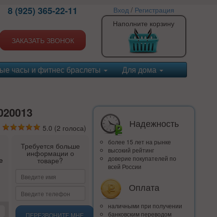
8 (925) 365-22-11
Вход
/
Регистрация
Наполните корзину
ЗАКАЗАТЬ ЗВОНОК
ые часы и фитнес браслеты
Для дома
020013
Надежность
5.0
(
2
голоса)
более 15 лет на рынке
Требуется больше
высокий рейтинг
информации о
доверие покупателей по
е
товаре?
всей России
Оплата
наличными при получении
банковским переводом
ПЕРЕЗВОНИТЕ МНЕ