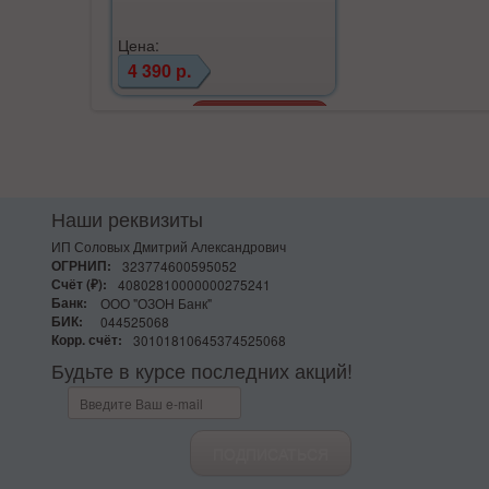
Цена:
4 390 р.
Наши реквизиты
ИП Соловых Дмитрий Александрович
ОГРНИП:
323774600595052
Счёт (₽):
40802810000000275241
Банк:
ООО "ОЗОН Банк"
БИК:
044525068
Корр. счёт:
30101810645374525068
Будьте в курсе последних акций!