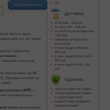
QR
ПЕРЕЗВОНИТЕ МНЕ
Доставка
по Москве - 350 руб
по Моск. обл. - 500 руб
по всей Росcии до квартиры
ание чистого звука,
- 800 руб
здана для тех, кто ценит
самовывоз м.Пражская -
бесплатно!
в пункт выдачи (Москва) -
вается стабильное
200 руб
активного
в пункт выдачи (Моск. обл.) -
 позволяя полностью
300 руб
в пункт выдачи (РФ) - 400
руб
рый обеспечивает до
55
C). Заряжаются всего за
Гарантии
 учёбы.
гарантия качества товара
приложению (APP)
, с
только подлинные товары
чить или выключить
от производителей
каждый товар проверяют
перед отправкой
евой сетки
обеспечивает