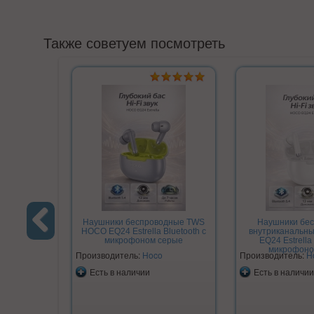
Также советуем посмотреть
Наушники беспроводные TWS
Наушники бе
HOCO EQ24 Estrella Bluetooth с
внутриканальн
микрофоном серые
EQ24 Estrella 
Previous
микрофоно
Производитель:
Hoco
Производитель:
H
Есть в наличии
Есть в наличии