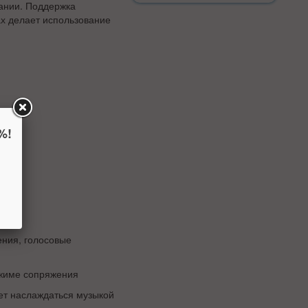
ании. Поддержка
ах делает использование
%!
ния, голосовые
ежиме сопряжения
чет наслаждаться музыкой