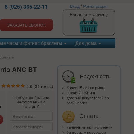
8 (925) 365-22-11
Вход
/
Регистрация
Наполните корзину
ЗАКАЗАТЬ ЗВОНОК
ые часы и фитнес браслеты
Для дома
ебряные
nfo ANC BT
Надежность
5.0
(
31
голос)
более 15 лет на рынке
высокий рейтинг
Требуется больше
доверие покупателей по
информации о
всей России
е
товаре?
Оплата
наличными при получении
банковским переводом