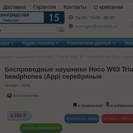
Доставка
Гарантия
Контакты
О компании
Пн-Вс:
10:00 - 20:00
manager@cifroteka.ru
уары
Аудио техника
Накопители данных
Умн
одные наушники Hoco W63 Triunfo ANC BT headphones (App) сер
Беспроводные наушники Hoco W63 Triu
headphones (App) серебряные
Артикул: 12236
Есть в наличии
к сравнению
в избранно
3 350
Р
КУПИТЬ В 1 КЛИК
КУПИТЬ В WHATSAPP