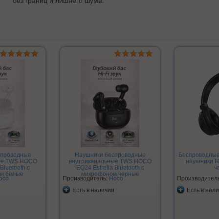
без границ и лишнего шума.
спроводные
Наушники беспроводные
Беспроводны
ые TWS HOCO
внутриканальные TWS HOCO
наушники H
Bluetooth с
EQ24 Estrella Bluetooth с
ч
м белые
микрофоном черные
oco
Производитель:
Hoco
Производител
Есть в наличии
Есть в нал