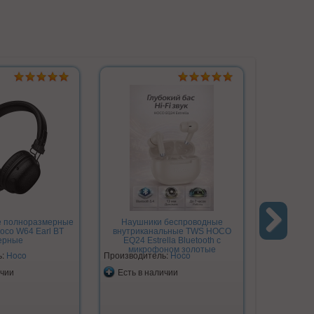
е полноразмерные
Наушники беспроводные
Наушни
oco W64 Earl BT
внутриканальные TWS HOCO
полноразм
ерные
EQ24 Estrella Bluetooth с
Happy AN
Next
микрофоном золотые
ь:
Hoco
Производитель:
Hoco
Производи
ичии
Есть в наличии
Есть в 