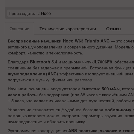
Производитель:
Hoco
Описание
Технические характеристики
Отзывы
Беспроводные наушники Hoco W63 Triunfo ANC
— это сочет
активного шумоподавления и современного дизайна. Модель со
комфорт, качество и технологичность.
Благодаря
Bluetooth 5.4
и мощному чипу
JL7006F8
, обеспечи
соединение без задержек и прерываний. Встроенная функция
шумоподавления (ANC)
эффективно изолирует внешний шум,
погрузиться в музыку, фильм или разговор.
Наушники оснащены аккумулятором ёмкостью
500 мА·ч
, кото
часов работы
без подзарядки (или 38 часов с включённым AN
1,5 часа, что делает их идеальными для путешествий, работы и
Управление становится ещё удобнее благодаря
мобильному 
помощью которого можно настроить параметры звучания, вклю
шумоподавление и обновить прошивку.
Эргономичная конструкция из
ABS-пластика, экокожи и ткан