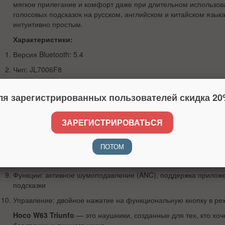
мягкое прилегание и комфорт даже при длительном использов
голосовых подсказок на русском, английском и китайском язык
интуитивно простым.
Характеристики:
Версия Bluetooth: 5.4
Чип: JL7006F8
Ёмкость аккумулятора: 500 мА·ч
ля зарегистрированных пользователей скидка 20
Время зарядки: 1,5 часа
Время работы: до 55 часов (38 часов с ANC)
ЗАРЕГИСТРИРОВАТЬСЯ
Материал: ABS + экокожа + тканевая сетка
Размер: 199 × 186 × 77 мм
ПОТОМ
Вес: 207 г
Функции: активное шумоподавление (ANC), поддержка приложе
подсказки
Управление: двойное нажатие на функциональную кнопку в р
Hoco W63 Triunfo
— это наушники, созданные для тех, кто хо