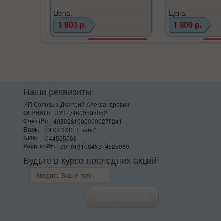
Цена:
Цена:
1 800 р.
1 800 р.
Наши реквизиты
ИП Соловых Дмитрий Александрович
ОГРНИП:
323774600595052
Счёт (₽):
40802810000000275241
Банк:
ООО "ОЗОН Банк"
БИК:
044525068
Корр. счёт:
30101810645374525068
Будьте в курсе последних акций!