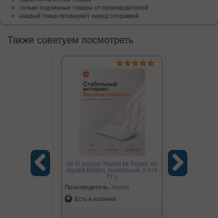
только подлинные товары от производителей
каждый товар проверяют перед отправкой
Также советуем посмотреть
Wi-Fi роутер Xiaomi Mi Router 4A
Наушники б
Gigabit Edition, гигабитный, 2.4+5
W55 Pleasi
ГГц
d
Previous
Next
Производитель:
Xiaomi
Производите
Есть в наличии
Есть в на