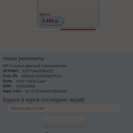
Цена:
Цена:
3 490 р.
2 790 р.
Наши реквизиты
ИП Соловых Дмитрий Александрович
ОГРНИП:
323774600595052
Счёт (₽):
40802810000000275241
Банк:
ООО "ОЗОН Банк"
БИК:
044525068
Корр. счёт:
30101810645374525068
Будьте в курсе последних акций!