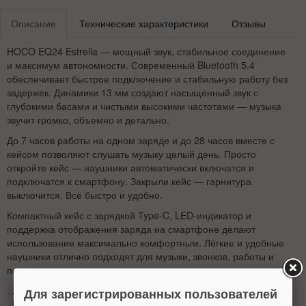
Описание
Технические характеристики
Отзывы
HOCO EQ24 Estrella — мощный звук, стабильное соединение
и максимум автономности. Современный Bluetooth 5.4
обеспечивает быстрое подключение и стабильную работу без
задержек. Динамики 13 мм создают насыщенный звук с
глубокими басами и чистыми высокими частотами — музыка
звучит громко, объемно и детально.
До 7 часов работы на одном заряде и до 28 часов вместе с
кейсом позволяют слушать музыку целый день. Просто
откройте кейс — наушники автоматически включатся и
подключатся к смартфону. Закрыли кейс — гарнитура
выключится. Всё быстро и удобно.
Компактный кейс с зарядкой Type-C, LED-индикатор и
поддержка отображения заряда на смартфоне делают
использование максимально комфортным. Лёгкие и удобные
наушники отлично подходят для музыки, звонков, работы и
повседневного использования.
. Характеристики
Для зарегистрированных пользователей
. Bluetooth 5.4