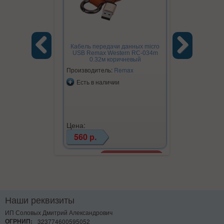
Кабель передачи данных micro
USB Remax Western RC-034m
0.32м коричневый
Previous
Next
Производитель:
Remax
Есть в наличии
Цена:
560 р.
Наши реквизиты
ИП Соловых Дмитрий Александрович
ОГРНИП:
323774600595052