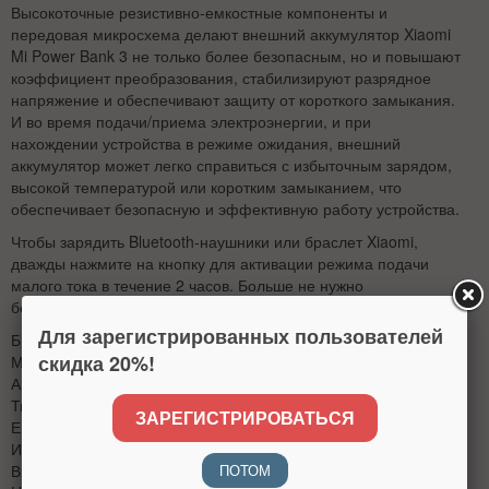
Высокоточные резистивно-емкостные компоненты и
передовая микросхема делают внешний аккумулятор Xiaomi
Mi Power Bank 3 не только более безопасным, но и повышают
коэффициент преобразования, стабилизируют разрядное
напряжение и обеспечивают защиту от короткого замыкания.
И во время подачи/приема электроэнергии, и при
нахождении устройства в режиме ожидания, внешний
аккумулятор может легко справиться с избыточным зарядом,
высокой температурой или коротким замыканием, что
обеспечивает безопасную и эффективную работу устройства.
Чтобы зарядить Bluetooth-наушники или браслет Xiaomi,
дважды нажмите на кнопку для активации режима подачи
малого тока в течение 2 часов. Больше не нужно
беспокоиться о зарядке небольших устройств.
Для зарегистрированных пользователей
Бренд: Xiaomi (Mi)
скидка 20%!
Модель: Power Bank 3
Артикул: PLM12ZM
Тип: Повербанк
ЗАРЕГИСТРИРОВАТЬСЯ
Емкость: 10000 mah
Индикатор: Да
ПОТОМ
Вход: