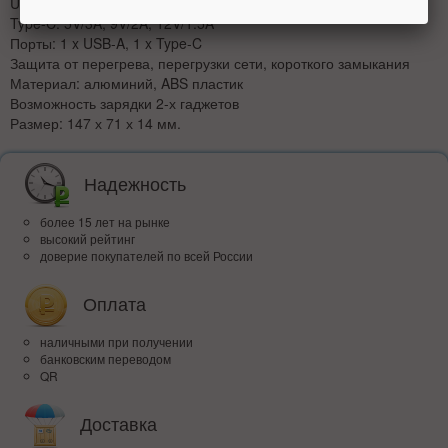
USB-A: 5.1V/2.4A, 9V/2A, 12V/1.5A
Type-C: 5V/3A, 9V/2A, 12V/1.5A
Порты: 1 x USB-A, 1 x Type-C
Защита от перегрева, перегрузки сети, короткого замыкания
Материал: алюминий, ABS пластик
Возможность зарядки 2-х гаджетов
Размер: 147 х 71 х 14 мм.
Надежность
более 15 лет на рынке
высокий рейтинг
доверие покупателей по всей России
Оплата
наличными при получении
банковским переводом
QR
Доставка