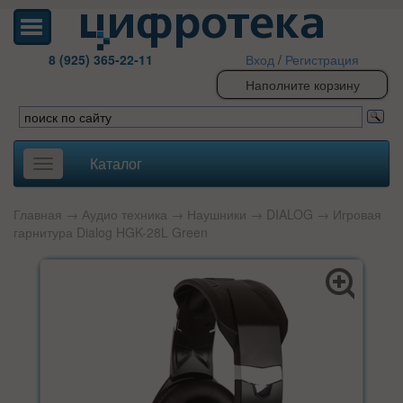
8 (925) 365-22-11
Вход
/
Регистрация
Наполните корзину
Каталог
Toggle
navigation
Главная
→
Аудио техника
→
Наушники
→
DIALOG
→ Игровая
гарнитура Dialog HGK-28L Green