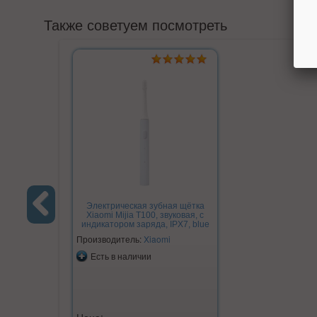
Также советуем посмотреть
Электрическая зубная щётка
Xiaomi Mijia T100, звуковая, с
индикатором заряда, IPX7, blue
Previous
Производитель:
Xiaomi
Есть в наличии
Цена: