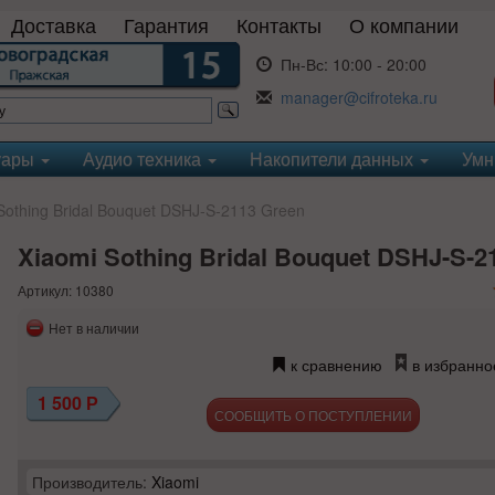
Доставка
Гарантия
Контакты
О компании
Пн-Вс:
10:00 - 20:00
manager@cifroteka.ru
уары
Аудио техника
Накопители данных
Умн
othing Bridal Bouquet DSHJ-S-2113 Green
Xiaomi Sothing Bridal Bouquet DSHJ-S-2
Артикул: 10380
Нет в наличии
к сравнению
в избранно
1 500
Р
СООБЩИТЬ О ПОСТУПЛЕНИИ
Производитель:
Xiaomi