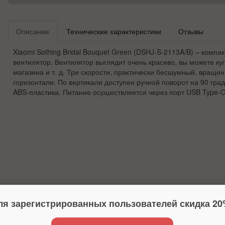
Описание
Технические характеристики
Отзывы
Xiaomi Sothing Bridal Bouquet Green (DSHJ-S-2113A/B) – комп
вентилятор. Вентилятор выглядит очень красиво, вы можете ку
магазина и т. д. Три скорости, практически бесшумный, вращен
горизонтали. По вертикали доступен ручной поворот на 90 град
ABS-пластика. Питание осуществляется через порт USB Type-C
ля зарегистрированных пользователей скидка 20