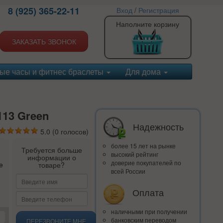
8 (925) 365-22-11
Вход
/
Регистрация
Наполните корзину
ЗАКАЗАТЬ ЗВОНОК
ые часы и фитнес браслеты
Для дома
113 Green
Надежность
5.0
(
0
голосов)
более 15 лет на рынке
Требуется больше
высокий рейтинг
информации о
доверие покупателей по
е
товаре?
всей России
Оплата
наличными при получении
банковским переводом
ПЕРЕЗВОНИТЕ МНЕ