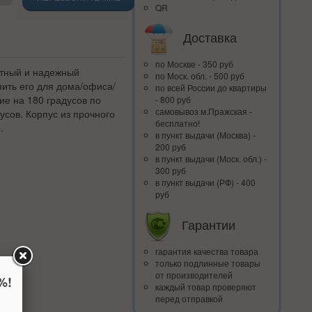
QR
Доставка
по Москве - 350 руб
актный и надежный
по Моск. обл. - 500 руб
пить его для дома/офиса/
по всей Росcии до квартиры
ие на 180 градусов по
- 800 руб
самовывоз м.Пражская -
усов. Корпус из прочного
бесплатно!
.
в пункт выдачи (Москва) -
200 руб
в пункт выдачи (Моск. обл.) -
300 руб
в пункт выдачи (РФ) - 400
руб
Гарантии
гарантия качества товара
только подлинные товары
от производителей
%!
каждый товар проверяют
перед отправкой