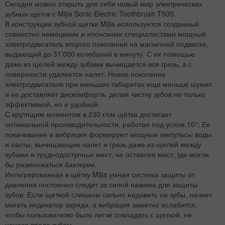
Сегодня можно открыть для себя новый мир электрических
зубных щеток с Mijia Sonic Electric Toothbrush T500.
В конструкции зубной щетки Mijia используется созданный
совместно немецкими и японскими специалистами мощный
электродвигатель второго поколения на магнитной подвеске,
выдающий до 31’000 колебаний в минуту. С их помощью
даже из щелей между зубами вычищается вся грязь, а с
поверхности удаляется налет. Новое поколение
электродвигателя при меньших габаритах еще меньше шумит
и не доставляет дискомфорта, делая чистку зубов не только
эффективной, но и удобной.
С крутящим моментом в 230 г/см щётка достигает
оптимальной производительности, работая под углом 10°. Ее
покачивание и вибрация формируют мощные импульсы воды
и пасты, вычищающие налет и грязь даже из щелей между
зубами и труднодоступных мест, не оставляя мест, где могли
бы размножаться бактерии.
Интегрированная в щётку Mijia умная система защиты от
давления постоянно следит за силой нажима для защиты
зубов. Если щеткой слишком сильно надавить на зубы, начнет
мигать индикатор заряда, а вибрация заметно ослабится,
чтобы пользователю было легче совладать с щеткой, не
нанося вреда зубам.