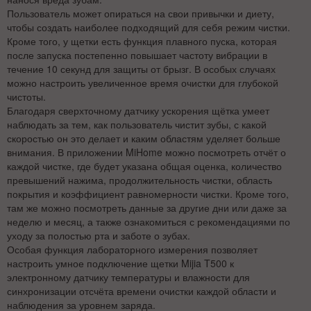
Пользователь может опираться на свои привычки и диету,
чтобы создать наиболее подходящий для себя режим чистки.
Кроме того, у щетки есть функция плавного пуска, которая
после запуска постепенно повышает частоту вибрации в
течение 10 секунд для защиты от брызг. В особых случаях
можно настроить увеличенное время очистки для глубокой
чистоты.
Благодаря сверхточному датчику ускорения щётка умеет
наблюдать за тем, как пользователь чистит зубы, с какой
скоростью он это делает и каким областям уделяет больше
внимания. В приложении MiHome можно посмотреть отчёт о
каждой чистке, где будет указана общая оценка, количество
превышений нажима, продолжительность чистки, область
покрытия и коэффициент равномерности чистки. Кроме того,
там же можно посмотреть данные за другие дни или даже за
неделю и месяц, а также ознакомиться с рекомендациями по
уходу за полостью рта и заботе о зубах.
Особая функция лабораторного измерения позволяет
настроить умное подключение щетки Mijia T500 к
электронному датчику температуры и влажности для
синхронизации отсчёта времени очистки каждой области и
наблюдения за уровнем заряда.