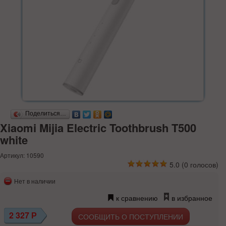
Поделиться…
Xiaomi Mijia Electric Toothbrush T500
white
Артикул: 10590
5.0
(
0
голосов)
Нет в наличии
к сравнению
в избранное
2 327
Р
СООБЩИТЬ О ПОСТУПЛЕНИИ