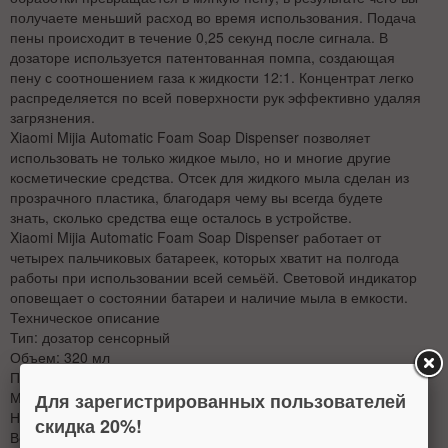
получаете меньший расход во время использования. Подача
пены происходит в течение 0,25 секунд после сигнала. В
дозаторе используется патентованная помпа, создающая
пену с соотношением газа к жидкости 12:1. Концентрат легко
распределяется по всей поверхности рук эффективно удаляя
загрязнения.
Xiaomi Mijia Automatic Foam Soap Dispenser позволяет
использовать не только жидкое мыло, но и многие другие
косметические средства. Отсек для жидкого мыла сделан из
прозрачного пластика, благодаря чему вы всегда будете
знать, сколько средства еще осталось в устройстве.
Xiaomi Mijia Automatic Foam Soap Dispenser работает от
четырех пальчиковых батареек, которых хватит на полгода
работы при использовании всей семьёй. Световой индикатор
оповещает о состоянии батареи и наличие мыла в емкости.
Техническое описание
Тип: дозатор сенсорный
Объем: 320 мл
Применение: Жидкое мыло, косметика
Материал: ABS
Для зарегистрированных пользователей
Напряжение: 6V
скидка 20%!
Водонепроницаемость: IPX4