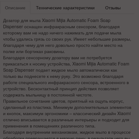
Описание
Технические характеристики
Отзывы
Дозатор для мыла Xiaomi Mijia Automatic Foam Soap
Dispenser оснащен инфракрасным сенсором, благодаря
которому вам не надо ничего нажимать для подачи мыла
чтобы удались грязь со своих рук. Имеет небольшие размеры,
благодаря чему для него довольно просто найти место на
полке или бортиках раковины.
Благодаря сенсорному дозатору вам не потребуется
прикасаться к носику устройства, Xiaomi Mijia Automatic Foam
Soap Dispenser подает жидкое мыло автоматически как
только вы поднесете к нему руку. Это возможно благодаря
работе специального инфракрасного сенсора, встроенного в
устройство. Бесконтактный принцип действия позволяет
содержать мыльницу в постоянной чистоте.
Правильное сочетание цветов, приятный на ощупь корпус,
сделанный из пластика. Минимум дополнительных элементов
и кнопок, максимум эргономики – классический дизайн Xiaomi
отлично вписывается в различные интерьеры и подходит для
применения в помещениях различного типа.
Благодаря внутренним механизмам, жидкое мыло в процессе
обработки превращается в мягкую пену, в результате чего вы