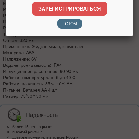
Индукционное расстояние: 60-90 мм
ЗАРЕГИСТРИРОВАТЬСЯ
Рабочая температура: от 5 до 40 С
Рабочая влажность: 85% ~ 0% RH
Питание: Батарея AA 4 шт
ПОТОМ
Размер: 73*98*190 мм
Тип: дозатор сенсорный
Объем: 320 мл
Применение: Жидкое мыло, косметика
Материал: ABS
Напряжение: 6V
Водонепроницаемость: IPX4
Индукционное расстояние: 60-90 мм
Рабочая температура: от 5 до 40 С
Рабочая влажность: 85% ~ 0% RH
Питание: Батарея AA 4 шт
Размер: 73*98*190 мм
Надежность
более 15 лет на рынке
высокий рейтинг
доверие покупателей по всей России