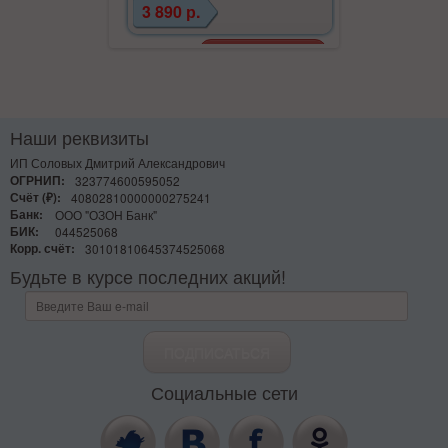
3 890 р.
Наши реквизиты
ИП Соловых Дмитрий Александрович
ОГРНИП:
323774600595052
Счёт (₽):
40802810000000275241
Банк:
ООО "ОЗОН Банк"
БИК:
044525068
Корр. счёт:
30101810645374525068
Будьте в курсе последних акций!
Социальные сети