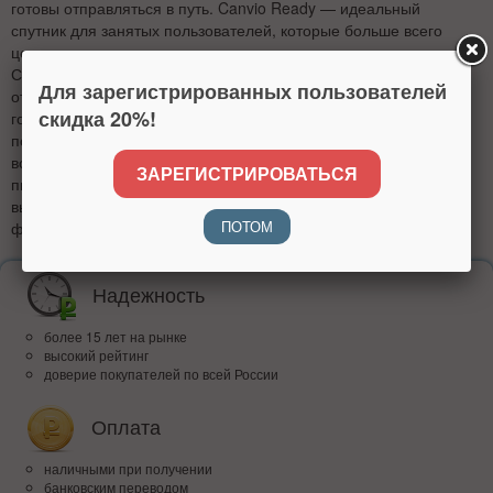
готовы отправляться в путь. Canvio Ready — идеальный
спутник для занятых пользователей, которые больше всего
ценят скорость и простоту.
Стильный и компактный чёрный корпус Toshiba Canvio Basic
Для зарегистрированных пользователей
отлично смотрится и не бросается в глаза, а сам накопитель
скидка 20%!
готов защитить ваши данные при помощи целого ряда
полезных особенностей. Также накопитель оборудован
встроенным датчиком ударов, который прекращает подачу
ЗАРЕГИСТРИРОВАТЬСЯ
питания для защиты данных при ударах или встряске. С ним
вы можете быть абсолютно уверены в безопасности ваших
ПОТОМ
файлов.
Надежность
более 15 лет на рынке
высокий рейтинг
доверие покупателей по всей России
Оплата
наличными при получении
банковским переводом