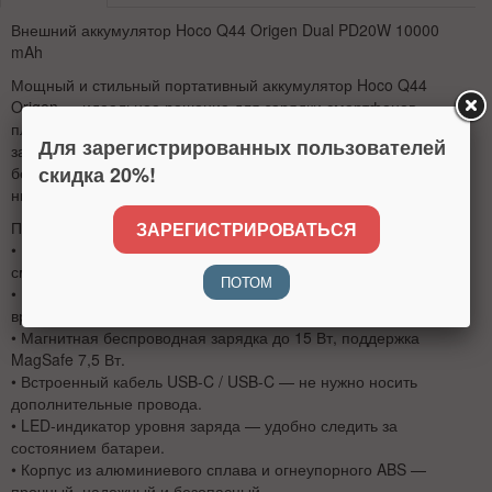
Внешний аккумулятор Hoco Q44 Origen Dual PD20W 10000
mAh
Мощный и стильный портативный аккумулятор Hoco Q44
Origen — идеальное решение для зарядки смартфонов,
планшетов и других гаджетов. Благодаря поддержке быстрой
Для зарегистрированных пользователей
зарядки PD20W, встроенному кабелю и магнитной
скидка 20%!
беспроводной зарядке вы всегда останетесь на связи, где бы
ни находились.
ЗАРЕГИСТРИРОВАТЬСЯ
Преимущества:
• Емкость 10000 мА·ч — до нескольких полных зарядов
смартфона.
ПОТОМ
• Быстрая зарядка PD20W / QC / FCP / AFC — экономит
время и бережет аккумулятор устройства.
• Магнитная беспроводная зарядка до 15 Вт, поддержка
MagSafe 7,5 Вт.
• Встроенный кабель USB-C / USB-C — не нужно носить
дополнительные провода.
• LED-индикатор уровня заряда — удобно следить за
состоянием батареи.
• Корпус из алюминиевого сплава и огнеупорного ABS —
прочный, надежный и безопасный.