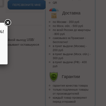
QR
ПЕРЕЗВОНИТЕ МНЕ
Доставка
по Москве - 350 руб
по Моск. обл. - 500 руб
по всей Росcии до квартиры
%!
- 800 руб
самовывоз м.Пражская -
с. Двойной выход USB/
бесплатно!
и показывает оставшуюся
в пункт выдачи (Москва) -
200 руб
в пункт выдачи (Моск. обл.) -
300 руб
в пункт выдачи (РФ) - 400
руб
Гарантии
гарантия качества товара
только подлинные товары
от производителей
каждый товар проверяют
перед отправкой