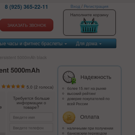
8 (925) 365-22-11
Вход
/
Регистрация
Наполните корзину
ЗАКАЗАТЬ ЗВОНОК
ые часы и фитнес браслеты
Для дома
rsistent 5000mAh black
ent 5000mAh
Надежность
5.0
(
2
голоса)
более 15 лет на рынке
высокий рейтинг
Требуется больше
доверие покупателей по
информации о
всей России
е
товаре?
Оплата
наличными при получении
банковским переводом