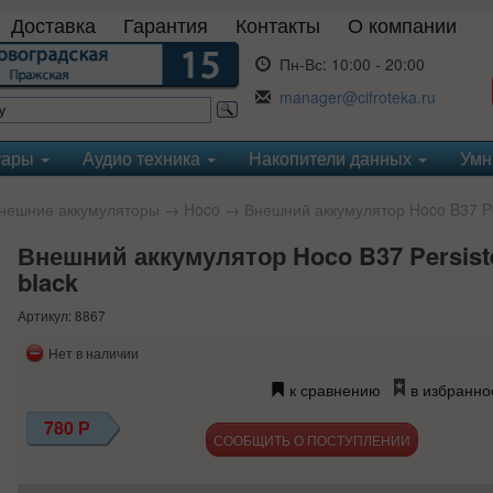
Доставка
Гарантия
Контакты
О компании
Пн-Вс:
10:00 - 20:00
manager@cifroteka.ru
уары
Аудио техника
Накопители данных
Умн
нешние аккумуляторы
→
Hoco
→ Внешний аккумулятор Hoco B37 Pe
Внешний аккумулятор Hoco B37 Persist
black
Артикул: 8867
Нет в наличии
к сравнению
в избранно
780
Р
СООБЩИТЬ О ПОСТУПЛЕНИИ