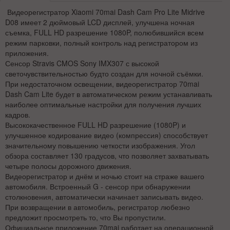
Видеорегистратор Xiaomi 70mai Dash Cam Pro Lite Midrive
D08 имеет 2 дюймовый LCD дисплей, улучшена ночная
съемка, FULL HD разрешение 1080P, полюбившийся всем
режим парковки, полный контроль над регистратором из
приложения.
Сенсор Stravis CMOS Sony IMX307 с высокой
светочувствительностью будто создан для ночной съёмки.
При недостаточном освещении, видеорегистратор 70mai
Dash Cam Lite будет в автоматическом режим устанавливать
наиболее оптимальные настройки для получения лучших
кадров.
Высококачественное FULL HD разрешение (1080P) и
улучшенное кодирование видео (компрессия) способствует
значительному повышению четкости изображения. Угол
обзора составляет 130 градусов, что позволяет захватывать
четыре полосы дорожного движения.
Видеорегистратор и днём и ночью стоит на страже вашего
автомобиля. Встроенный G - сенсор при обнаружении
столкновения, автоматически начинает записывать видео.
При возвращении в автомобиль, регистратор любезно
предложит просмотреть то, что Вы пропустили.
Официальное приложение 70mai работает на операционной