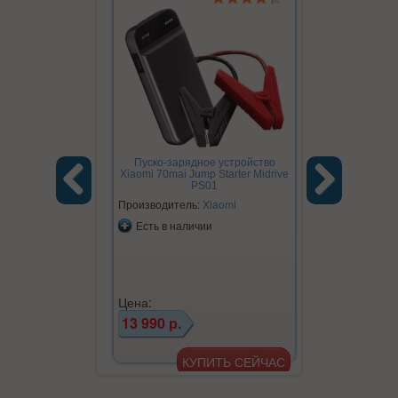
Пуско-зарядное устройство
Xiaomi 70mai Jump Starter Midrive
Пуско-зар
PS01
Xiaomi 70ma
Производитель:
Xiaomi
Previous
Next
Производите
Есть в наличии
Есть в на
Цена:
13 990 р.
Цена:
20 990 р.