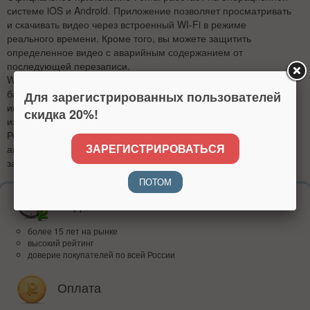
системе iOS и Android. Приложение позволяет просматривать
и скачивать видео через встроенный WI-Fi в режиме
реального времени. Кроме того, вы можете защитить
определенное видео с аварийным содержанием от
последующей перезаписи.
WDR технология в автоматическом режиме регулирует
баланс экспозиции, позволяя захватывать больше
Для зарегистрированных пользователей
информации, деталей, обрабатывать больше света и делать
скидка 20%!
изображение более живым.
Регистратор разработан, чтобы подходить каждому
ЗАРЕГИСТРИРОВАТЬСЯ
автовладельцу и в любой тип салона. Камеру можно спрятать
за зеркалом заднего вида забыв про его существование.
ПОТОМ
Надежность
более 15 лет на рынке
высокий рейтинг
доверие покупателей по всей России
Оплата