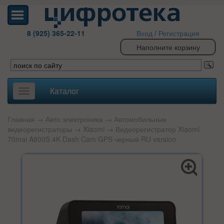
8 (925) 365-22-11
Вход
/
Регистрация
Наполните корзину
Каталог
Toggle
navigation
Главная
→
Авто электроника
→
Автомобильные
видеорегистраторы
→
Xiaomi
→ Видеорегистратор Xiaomi
70mai A800S 4K Dash Cam GPS черный RU version