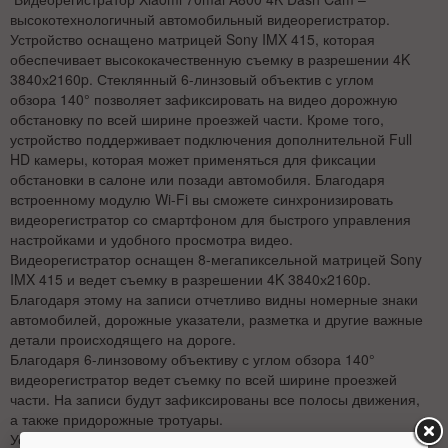
высокотехнологичный автомобильный видеорегистратор.
Устройство оснащено матрицей Sony IMX 415, которая
обеспечивает высококачественную съемку в разрешении 4K
3840х2160p. Стеклянный 6-линзовый объектив с углом
обзора 140° позволяет зафиксировать на видео дорожную
обстановку по всей ширине проезжей части. Кроме того,
устройство поддерживает подключения дополнительной Full
HD камеры, которая может применяться для фиксации
обстановки в салоне или позади автомобиля. Благодаря
встроенному модулю Wi-Fi вы сможете синхронизировать
видеорегистратор со смартфоном для быстрого управления
настройками и удобного просмотра видео.
Видеорегистратор оснащен 8-мегапиксельной матрицей Sony
IMX 415 и ведет съемку в разрешении 4K 3840х2160p.
Благодаря этому на записи отчетливо видны номерные знаки
автомобилей, дорожные указатели, разметка и другие важные
детали происходящего на дороге.
Благодаря 6-линзовому объективу с углом обзора 140°
видеорегистратор ведет съемку по всей ширине проезжей
части. На записи будут зафиксированы все полосы движения,
а также придорожные тротуары.
Устройство поддерживает функцию динамического