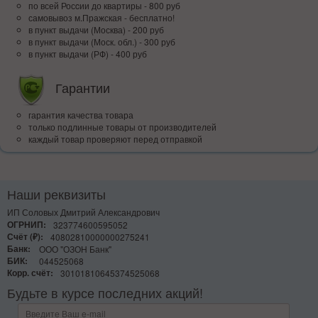
по всей Росcии до квартиры - 800 руб
самовывоз м.Пражская - бесплатно!
в пункт выдачи (Москва) - 200 руб
в пункт выдачи (Моск. обл.) - 300 руб
в пункт выдачи (РФ) - 400 руб
Гарантии
гарантия качества товара
только подлинные товары от производителей
каждый товар проверяют перед отправкой
Наши реквизиты
ИП Соловых Дмитрий Александрович
ОГРНИП:
323774600595052
Счёт (₽):
40802810000000275241
Банк:
ООО "ОЗОН Банк"
БИК:
044525068
Корр. счёт:
30101810645374525068
Будьте в курсе последних акций!