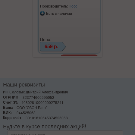
Previous
Next
Производитель:
Hoco
Есть в наличии
Цена:
659 р.
Наши реквизиты
ИП Соловых Дмитрий Александрович
ОГРНИП:
323774600595052
Счёт (₽):
40802810000000275241
Банк:
ООО "ОЗОН Банк"
БИК:
044525068
Корр. счёт:
30101810645374525068
Будьте в курсе последних акций!