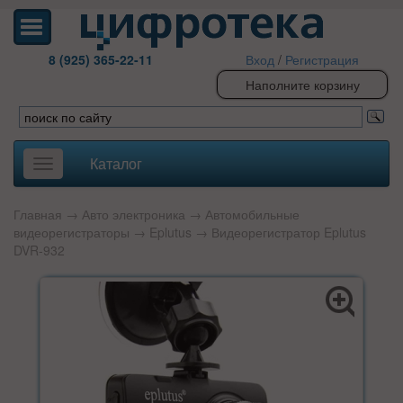
8 (925) 365-22-11
Вход
/
Регистрация
Наполните корзину
Каталог
Toggle
navigation
Главная
→
Авто электроника
→
Автомобильные
видеорегистраторы
→
Eplutus
→ Видеорегистратор Eplutus
DVR-932