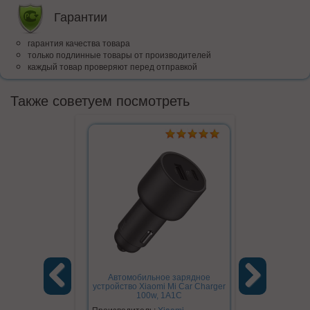
Гарантии
гарантия качества товара
только подлинные товары от производителей
каждый товар проверяют перед отправкой
Также советуем посмотреть
Автомобильное зарядное
Аккумуляторн
устройство Xiaomi Mi Car Charger
Mijia Electri
100w, 1A1C
(MJDDLSD
Previous
Next
Производитель:
Xiaomi
Производите