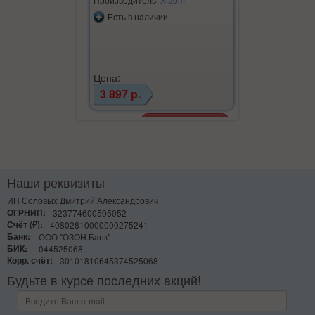
Есть в наличии
Есть в на
Цена:
Цена:
3 897 р.
6 303 р.
Наши реквизиты
ИП Соловых Дмитрий Александрович
ОГРНИП:
323774600595052
Счёт (₽):
40802810000000275241
Банк:
ООО "ОЗОН Банк"
БИК:
044525068
Корр. счёт:
30101810645374525068
Будьте в курсе последних акций!