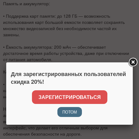
Память и аккумулятор:
•
Поддержка карт памяти
: до 128 ГБ — возможность
использования карт большой емкости позволяет сохранять
множество видеозаписей без необходимости частой их
замены.
•
Ёмкость аккумулятора
: 200 мАч — обеспечивает
достаточное время работы устройства, даже при отключении
от питания автомобиля.
Конструкция:
Для зарегистрированных пользователей
скидка 20%!
•
Конструкция видеорегистратора
: Обычная, с экраном —
наличие экрана позволяет не только просматривать записи,
ЗАРЕГИСТРИРОВАТЬСЯ
но и удобно управлять настройками устройства.
Hoco DV5 — это надежный и функциональный
ПОТОМ
автомобильный видеорегистратор, который сочетает в себе
высокое качество записи, широкий угол обзора и удобный
интерфейс, что делает его отличным выбором для
обеспечения безопасности на дороге.