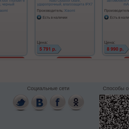
xTool Thunder 6
Nato Outdoor Glare,
автомобиля 
м, черный
ударопрочный, влагозащита IPX7
mAh
iaomi
Производитель:
Xiaomi
Производител
Есть в наличии
Есть в нал
Цена:
Цена:
5 791 р.
8 990 р.
Социальные сети
Способы 