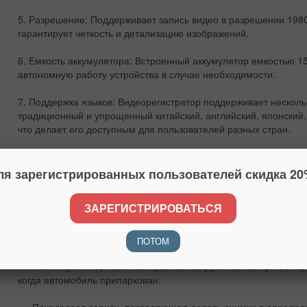
5.
Разрешение
: Поддерживает запись видео в разрешении 1980
гарантирует четкость и детализацию изображений.
6.
Емкость аккумулятора
: Встроенный аккумулятор емкостью 1
автономную работу устройства в случае необходимости.
7.
Поддержка языков
: Видеорегистратор поддерживает несколь
традиционный и упрощенный китайский, английский, японский, 
что делает его доступным для пользователей разных стран.
8.
Дополнительные функции
:
ля зарегистрированных пользователей скидка 20
• Поддержка карт памяти до 32 ГБ, позволяющая хранить бо
записей.
ЗАРЕГИСТРИРОВАТЬСЯ
• Циклическая запись, которая автоматически перезаписыва
для обеспечения непрерывной записи.
ПОТОМ
• Мониторинг парковки, который активирует запись при обна
когда автомобиль припаркован.