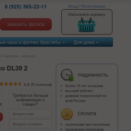
8 (925) 365-22-11
Вход
/
Регистрация
Наполните корзину
ЗАКАЗАТЬ ЗВОНОК
ые часы и фитнес браслеты
Для дома
2 камеры, черный
o DL39 2
Надежность
4.6
(
5
голосов)
более 15 лет на рынке
высокий рейтинг
Требуется больше
доверие покупателей по
информации о
всей России
е
товаре?
Оплата
наличными при получении
банковским переводом