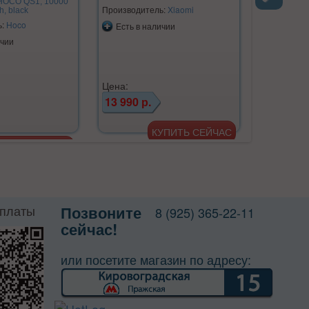
HOCO QS1, 10000
устройств
Производитель:
Xiaomi
, black
100W
Next
ь:
Hoco
Производи
Есть в наличии
ичии
Есть в 
Цена:
13 990 р.
Цена:
3 890 р
оплаты
Позвоните
8 (925) 365-22-11
сейчас!
или посетите магазин по адресу: