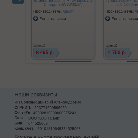
устройство Xiaomi MI Wireless Car
туристический Ne
Charger 30W (W03ZM)
в 1, 1000 л
Previous
Производитель:
Xiaomi
Производитель:
X
Есть в наличии
Есть в наличии
Цена:
Цена:
8 495 р.
4 750 р.
Наши реквизиты
ИП Соловых Дмитрий Александрович
ОГРНИП:
323774600595052
Счёт (₽):
40802810000000275241
Банк:
ООО "ОЗОН Банк"
БИК:
044525068
Корр. счёт:
30101810645374525068
Будьте в курсе последних акций!