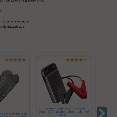
ленные моменты времени.
е.
т в себе высокое
ых функций для
Пуско-зарядное устройство
Xiaomi 70mai Jump Starter Midrive
ое устройство для
Автомо
PS01