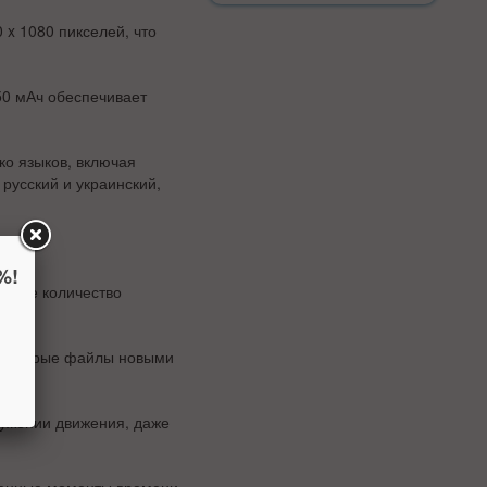
 x 1080 пикселей, что
50 мАч обеспечивает
ко языков, включая
русский и украинский,
%!
льшое количество
ет старые файлы новыми
ружении движения, даже