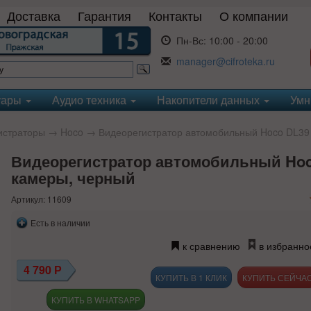
Доставка
Гарантия
Контакты
О компании
Пн-Вс:
10:00 - 20:00
manager@cifroteka.ru
уары
Аудио техника
Накопители данных
Умн
истраторы
→
Hoco
→ Видеорегистратор автомобильный Hoco DL39 
Видеорегистратор автомобильный Hoc
камеры, черный
Артикул: 11609
Есть в наличии
к сравнению
в избранно
4 790
Р
КУПИТЬ В 1 КЛИК
КУПИТЬ В WHATSAPP