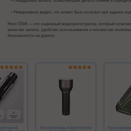
• Покадровая запись, позволяющая делать снимки в опреде
• Реверсивное видео, что может быть полезно при заднем ход
Hoco DI39 — это надежный видеорегистратор, который сочетае
качество записи, удобство использования и множество полезн
безопасности на дороге.
муляторный
Ручной фонарь Xiaomi NexTool
Пуско-зарядн