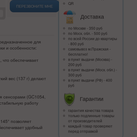
QR
ПЕРЕЗВОНИТЕ МНЕ
Доставка
по Москве - 350 руб
по Моск. обл. - 500 руб
по всей Росcии до квартиры
редназначенное для
- 800 руб
ки и особенности:
самовывоз м.Пражская -
бесплатно!
в пункт выдачи (Москва) -
, что обеспечивает
200 руб
в пункт выдачи (Моск. обл.) -
300 руб
кий вес (137 г) делают
в пункт выдачи (РФ) - 400
руб
я сенсорами (GC1054,
Гарантии
 стабильную работу
гарантия качества товара
только подлинные товары
от производителей
 145° позволяет
каждый товар проверяют
обеспечивает удобный
перед отправкой