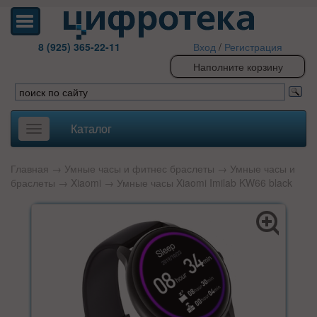
8 (925) 365-22-11
Вход
/
Регистрация
Наполните корзину
Каталог
Toggle
navigation
Главная
→
Умные часы и фитнес браслеты
→
Умные часы и
браслеты
→
Xiaomi
→ Умные часы Xiaomi Imilab KW66 black