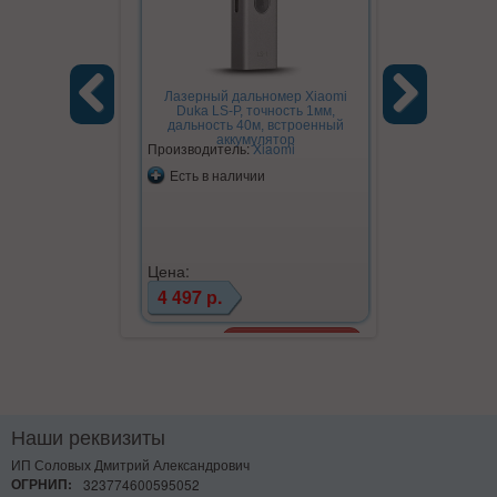
Лазерный дальномер Xiaomi
Duka LS-P, точность 1мм,
дальность 40м, встроенный
Previous
Next
аккумулятор
Производитель:
Xiaomi
Есть в наличии
Цена:
4 497 р.
Наши реквизиты
ИП Соловых Дмитрий Александрович
ОГРНИП:
323774600595052