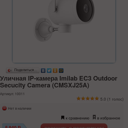
Поделиться…
Уличная IP-камера Imilab EC3 Outdoor
Secucity Camera (CMSXJ25A)
Артикул: 10011
5.0
(
1
голос)
Нет в наличии
к сравнению
в избранное
5 940
Р