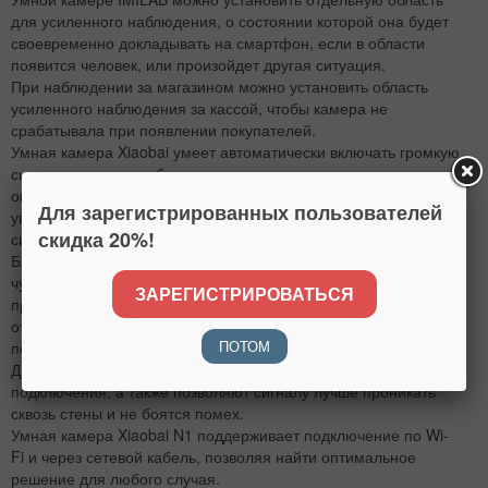
для усиленного наблюдения, о состоянии которой она будет
своевременно докладывать на смартфон, если в области
появится человек, или произойдет другая ситуация.
При наблюдении за магазином можно установить область
усиленного наблюдения за кассой, чтобы камера не
срабатывала при появлении покупателей.
Умная камера Xiaobai умеет автоматически включать громкую
сигнализацию при обнаружении движения человека, при этом
она записывает короткое 10-секундное видео и отправляет
Для зарегистрированных пользователей
уведомление на смартфон, чтобы предупредить о возникшей
скидка 20%!
ситуации.
Благодаря встроенному в камеру мощному динамику и
чувствительному микрофону ее можно использовать для
ЗАРЕГИСТРИРОВАТЬСЯ
приема и передачи голосовых сообщений, чтобы даже вдали
от дома передать важное сообщение или просто отпугнуть
ПОТОМ
посторонних.
Две мощные антенны повышают устойчивость беспроводного
подключения, а также позволяют сигналу лучше проникать
сквозь стены и не боятся помех.
Умная камера Xiaobai N1 поддерживает подключение по Wi-
Fi и через сетевой кабель, позволяя найти оптимальное
решение для любого случая.