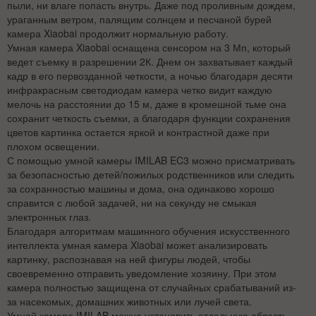
пыли, ни влаге попасть внутрь. Даже под проливным дождем,
ураганным ветром, палящим солнцем и песчаной бурей
камера Xiaobai продолжит нормальную работу.
Умная камера Xiaobai оснащена сенсором на 3 Мп, который
ведет съемку в разрешении 2К. Днем он захватывает каждый
кадр в его первозданной четкости, а ночью благодаря десяти
инфракрасным светодиодам камера четко видит каждую
мелочь на расстоянии до 15 м, даже в кромешной тьме она
сохранит четкость съемки, а благодаря функции сохранения
цветов картинка остается яркой и контрастной даже при
плохом освещении.
С помощью умной камеры IMILAB EC3 можно присматривать
за безопасностью детей/пожилых родственников или следить
за сохранностью машины и дома, она одинаково хорошо
справится с любой задачей, ни на секунду не смыкая
электронных глаз.
Благодаря алгоритмам машинного обучения искусственного
интеллекта умная камера Xiaobai может анализировать
картинку, распознавая на ней фигуры людей, чтобы
своевременно отправить уведомление хозяину. При этом
камера полностью защищена от случайных срабатываний из-
за насекомых, домашних животных или лучей света.
Умной камере IMILAB можно установить отдельную область