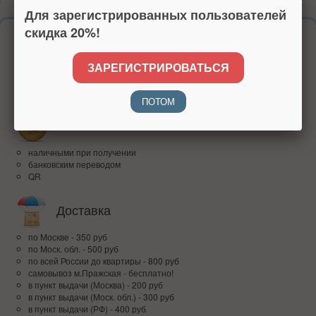
Для зарегистрированных пользователей
скидка 20%!
Надежность
ЗАРЕГИСТРИРОВАТЬСЯ
более 15 лет на рынке
высокий рейтинг
доверие покупателей по всей России
ПОТОМ
Оплата
наличными при получении
банковским переводом
QR
Доставка
по Москве - 350 руб
по Моск. обл. - 500 руб
по всей Росcии до квартиры - 800 руб
самовывоз м.Пражская - бесплатно!
в пункт выдачи (Москва) - 200 руб
в пункт выдачи (Моск. обл.) - 300 руб
в пункт выдачи (РФ) - 400 руб