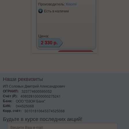
Previous
Next
Производитель:
Xiaomi
Производите
Есть в наличии
Есть в на
Цена:
Цена:
2 330 р.
4 751 р.
Наши реквизиты
ИП Соловых Дмитрий Александрович
ОГРНИП:
323774600595052
Счёт (₽):
40802810000000275241
Банк:
ООО "ОЗОН Банк"
БИК:
044525068
Корр. счёт:
30101810645374525068
Будьте в курсе последних акций!