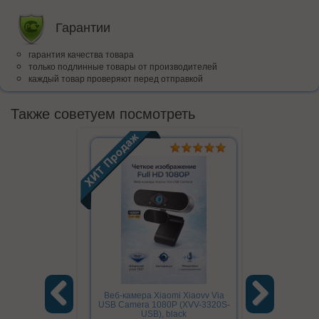
Гарантии
гарантия качества товара
только подлинные товары от производителей
каждый товар проверяют перед отправкой
Также советуем посмотреть
Веб-камера Xiaomi Xiaovv Via
Фонарь а
USB Camera 1080P (XVV-3320S-
автомобильны
USB), black
6 в 