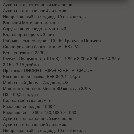
Аудио ввод: встроенный микрофон.
Аудио выход: внешний динамик
Инфракрасный светодиод: 10 светодиоды
Внешний Материал: металл
Окружающая среда: комнатный
Водонепроницаемый: нет
Рабочая температура: -10 - 50 Градусов Цельсия
Спецификация блока питания: 5В / 2А
Вес продукта: 0.2530 кг
Размер Продукта (Д х Ш х В): 11.80 х 8.00 х 8.00 см / 4.65 х
3,15 х 3,15 дюйма
Протокол: DHCP,HTTP,IPv4,P2P,RTP,TCP,UDP
Беспроводная связь: IEEE 802.11 b/g/n
Мобильный Доступ: Андроид,IOS
Местное хранение: Микро SD карта до 32ГБ
ПЗ: 100,2 градуса
Видео/изображения/Авто
Разрешение видео: 1080P
Разрешение: 1280 x 720,1920 × 1080
Аудио ввод: встроенный микрофон.
Аудио выход: внешний динамик
Инфракрасный светодиод: 10 светодиоды