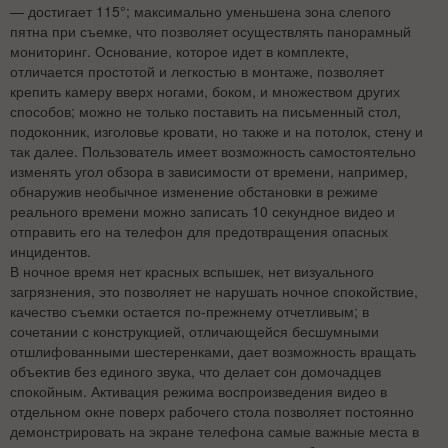
— достигает 115°; максимально уменьшена зона слепого
пятна при съемке, что позволяет осуществлять панорамный
мониторинг. Основание, которое идет в комплекте,
отличается простотой и легкостью в монтаже, позволяет
крепить камеру вверх ногами, боком, и множеством других
способов; можно не только поставить на письменный стол,
подоконник, изголовье кровати, но также и на потолок, стену и
так далее. Пользователь имеет возможность самостоятельно
изменять угол обзора в зависимости от времени, например,
обнаружив необычное изменение обстановки в режиме
реального времени можно записать 10 секундное видео и
отправить его на телефон для предотвращения опасных
инцидентов.
В ночное время нет красных вспышек, нет визуального
загрязнения, это позволяет не нарушать ночное спокойствие,
качество съемки остается по-прежнему отчетливым; в
сочетании с конструкцией, отличающейся бесшумными
отшлифованными шестеренками, дает возможность вращать
объектив без единого звука, что делает сон домочадцев
спокойным. Активация режима воспроизведения видео в
отдельном окне поверх рабочего стола позволяет постоянно
демонстрировать на экране телефона самые важные места в