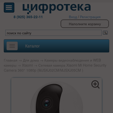
8 (925) 365-22-11
Вход
/
Регистрация
Наполните корзину
Каталог
Toggle
navigation
Главная
→
Для дома
→
Камеры видеонаблюдения и WEB
камеры
→
Xiaomi
→ Сетевая камера Xiaomi Mi Home Security
Camera 360° 1080p (MJSXJ02CM/MJSXJ05CM )