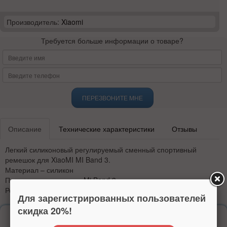
Производитель:
Xiaomi
Требуется больше информации о товаре?
ПЕРЕЗВОНИТЕ МНЕ
Описание
Технические характеристики
Отзывы
Легкий силиконовый регулируемый сменный спортивный
ремешок для XiaoMI MI Band 3.
Материал – силикон
Предназначение – для Mi Band 3
Регулируемый размер ремешка
Для зарегистрированных пользователей
скидка 20%!
Надежность