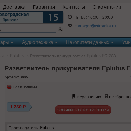
Доставка
Гарантия
Контакты
О компании
Пн-Вс:
10:00 - 20:00
manager@cifroteka.ru
уары
Аудио техника
Накопители данных
Умн
ры
→
Eplutus
→ Разветвитель прикуривателя Eplutus FC-223
Разветвитель прикуривателя Eplutus F
Артикул: 8835
Нет в наличии
к сравнению
в избранно
1 230
Р
СООБЩИТЬ О ПОСТУПЛЕНИИ
Производитель:
Eplutus