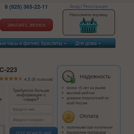
8 (925) 365-22-11
Вход
/
Регистрация
Наполните корзину
ЗАКАЗАТЬ ЗВОНОК
ые часы и фитнес браслеты
Для дома
C-223
Надежность
4.5
(
8
голосов)
более 15 лет на рынке
Требуется больше
высокий рейтинг
информации о
доверие покупателей по
е
товаре?
всей России
Оплата
наличными при получении
банковским переводом
ПЕРЕЗВОНИТЕ МНЕ