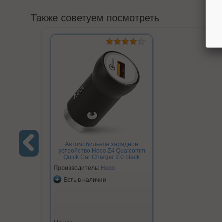
Также советуем посмотреть
Автомобильное зарядное
устройство Hoco Z4 Qualcomm
Quick Car Charger 2.0 black
Previous
Производитель:
Hoco
Есть в наличии
Цена: