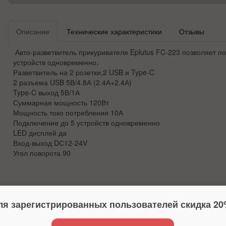
Описание
Технические характеристики
Отзывы
Авто-разветвитель прикуривателя Eplutus FC-223 позволяет п
устройств одновременно.
Разветвитель на 2 розетки,2 USB и Type-C
2 разъема USB 5В/4.8А (2.4А+2.4А)
Type-C выход 5В/1А
Суммарная мощность 120Вт
Мощность токо потребления 10А
Подключение до 5 устройств одновременно
LED дисплей да
Вход-выход DС12-24V
Угол поворота 90
ля зарегистрированных пользователей скидка 20