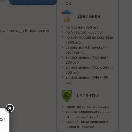
QR
Доставка
по Москве - 350 руб
одключить до 5 различных
по Моск. обл. - 500 руб
по всей Росcии до квартиры
- 800 руб
самовывоз м.Пражская -
бесплатно!
в пункт выдачи (Москва) -
200 руб
в пункт выдачи (Моск. обл.) -
300 руб
в пункт выдачи (РФ) - 400
руб
Гарантии
гарантия качества товара
только подлинные товары
от производителей
%!
каждый товар проверяют
перед отправкой