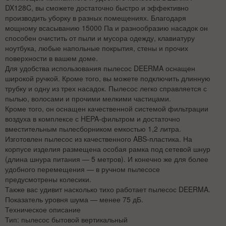
DX128C, вы сможете достаточно быстро и эффективно
производить уборку в разных помещениях. Благодаря
мощному всасыванию 15000 Па и разнообразию насадок он
способен очистить от пыли и мусора одежду, клавиатуру
ноутбука, любые напольные покрытия, стены и прочих
поверхности в вашем доме.
Для удобства использования пылесос DEERMA оснащен
широкой ручкой. Кроме того, вы можете подключить длинную
трубку и одну из трех насадок. Пылесос легко справляется с
пылью, волосами и прочими мелкими частицами.
Кроме того, он оснащен качественной системой фильтрации
воздуха в комплексе с HEPA-фильтром и достаточно
вместительным пылесборником емкостью 1,2 литра.
Изготовлен пылесос из качественного ABS-пластика. На
корпусе изделия размещена особая рамка под сетевой шнур
(длина шнура питания — 5 метров). И конечно же для более
удобного перемещения — в ручном пылесосе
предусмотрены колесики.
Также вас удивит насколько тихо работает пылесос DEERMA.
Показатель уровня шума — менее 75 дБ.
Техническое описание
Тип: пылесос бытовой вертикальный