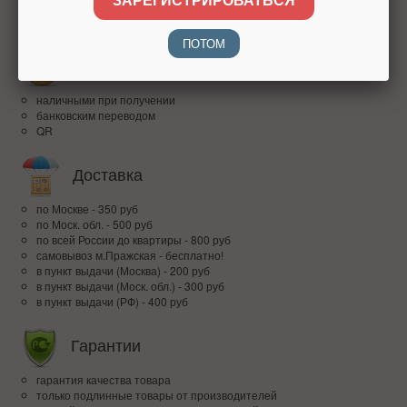
высокий рейтинг
доверие покупателей по всей России
ПОТОМ
Оплата
наличными при получении
банковским переводом
QR
Доставка
по Москве - 350 руб
по Моск. обл. - 500 руб
по всей Росcии до квартиры - 800 руб
самовывоз м.Пражская - бесплатно!
в пункт выдачи (Москва) - 200 руб
в пункт выдачи (Моск. обл.) - 300 руб
в пункт выдачи (РФ) - 400 руб
Гарантии
гарантия качества товара
только подлинные товары от производителей