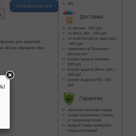
QR
ПЕРЕЗВОНИТЕ МНЕ
ц
Доставка
по Москве - 350 руб
по Моск. обл. - 500 руб
по всей Росcии до квартиры
фоном для занятий,
- 800 руб
и чёткое звучание без
самовывоз м.Пражская -
бесплатно!
в пункт выдачи (Москва) -
200 руб
в пункт выдачи (Моск. обл.) -
300 руб
в пункт выдачи (РФ) - 400
руб
%!
Гарантии
гарантия качества товара
только подлинные товары
от производителей
каждый товар проверяют
перед отправкой