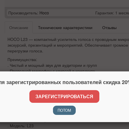
Производитель:
Hoco
Гарантия: 1 меся
Описание
Технические характеристики
Отзывы
HOCO L23
— компактный усилитель голоса с проводным микро
экскурсий, презентаций и мероприятий. Обеспечивает громкое 
перегрузки голоса.
Преимущества:
. Чистый и мощный звук для аудитории и групп
. Проводной микрофон с клипсой в комплекте
. Bluetooth 5.4 для воспроизведения со смартфона
ля зарегистрированных пользователей скидка 20
. AUX 3.5 мм для подключения ноутбука и других устройств
. Поддержка USB и TF (MicroSD) до 32 ГБ
. Функция записи REC и FM-радио
ЗАРЕГИСТРИРОВАТЬСЯ
. LED-дисплей на корпусе
. Лёгкий корпус и ремень для ношения
ПОТОМ
Характеристики:
. Тип: портативный усилитель голоса / BT-колонка
. Модель: L23