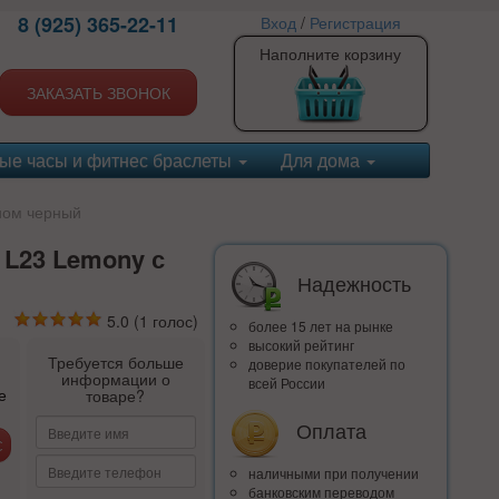
8 (925) 365-22-11
Вход
/
Регистрация
Наполните корзину
ЗАКАЗАТЬ ЗВОНОК
ые часы и фитнес браслеты
Для дома
ном черный
L23 Lemony с
Надежность
5.0
(
1
голос)
более 15 лет на рынке
высокий рейтинг
Требуется больше
доверие покупателей по
информации о
всей России
е
товаре?
Оплата
наличными при получении
банковским переводом