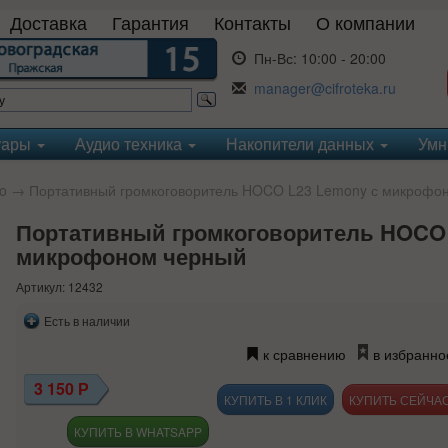
Доставка
Гарантия
Контакты
О компании
Пн-Вс:
10:00 - 20:00
manager@cifroteka.ru
уары
Аудио техника
Накопители данных
Умн
o
→ Портативный громкоговоритель HOCO L23 Lemony с микрофо
Портативный громкоговоритель HOCO 
микрофоном черный
Артикул: 12432
Есть в наличии
к сравнению
в избранно
3 150
Р
КУПИТЬ В 1 КЛИК
КУПИТЬ В WHATSAPP