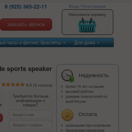
8 (925) 365-22-11
Вход
/
Регистрация
Наполните корзину
ЗАКАЗАТЬ ЗВОНОК
ые часы и фитнес браслеты
Для дома
e sports speaker
Надежность
5.0
(
3
голоса)
более 15 лет на рынке
высокий рейтинг
Требуется больше
доверие покупателей по
информации о
всей России
е
товаре?
Оплата
наличными при получении
банковским переводом