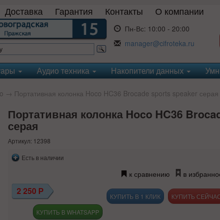
Доставка
Гарантия
Контакты
О компании
Пн-Вс:
10:00 - 20:00
manager@cifroteka.ru
уары
Аудио техника
Накопители данных
Умн
o
→ Портативная колонка Hoco HC36 Brocade sports speaker серая
Портативная колонка Hoco HC36 Brocad
серая
Артикул: 12398
Есть в наличии
к сравнению
в избранно
2 250
Р
КУПИТЬ В 1 КЛИК
КУПИТЬ В WHATSAPP