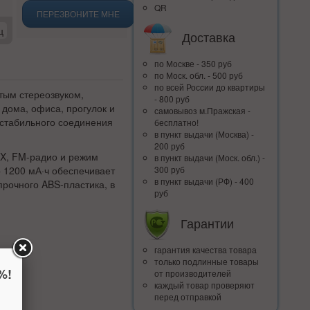
QR
ПЕРЕЗВОНИТЕ МНЕ
ц
Доставка
по Москве - 350 руб
по Моск. обл. - 500 руб
по всей Росcии до квартиры
стым стереозвуком,
- 800 руб
дома, офиса, прогулок и
самовывоз м.Пражская -
 стабильного соединения
бесплатно!
в пункт выдачи (Москва) -
200 руб
UX, FM-радио и режим
в пункт выдачи (Моск. обл.) -
 1200 мА·ч обеспечивает
300 руб
в пункт выдачи (РФ) - 400
прочного ABS-пластика, в
руб
Гарантии
гарантия качества товара
только подлинные товары
%!
от производителей
каждый товар проверяют
перед отправкой