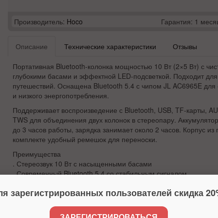
Производитель:
Hoco
Гарантия: 1 меся
Описание
Технические характеристики
Отзывы
Портативная Bluetooth-колонка мощностью 10 Вт (2×5 Вт) с чи
глубокими басами и эффектной LED-подсветкой. Подходит для 
путешествий. Оснащена Bluetooth 5.4 с чипом JL AC6965E для
и низкого энергопотребления.
Поддерживает воспроизведение с Bluetooth, USB, TF-карты, A
TWS для объединения двух колонок в стереопару. Аккумулятор
до 3 часов работы, зарядка занимает около 2 часов. Корпус из 
комплекте удобный ремешок для переноски.
Преимущества
. Стереозвук 10 Вт с насыщенными басами
. Современный Bluetooth 5.4 со стабильным сигналом
. Поддержка USB, TF, FM, AUX и TWS
ля зарегистрированных пользователей скидка 20
. Яркая LED-подсветка для атмосферы
. Прочный корпус из ABS-пластика
. Компактный формат и ремешок для переноски
ЗАРЕГИСТРИРОВАТЬСЯ