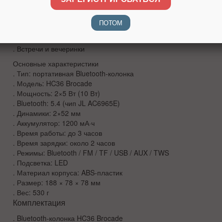
Сферы использования
. Дом и офис
ПОТОМ
. Прогулки и поездки
. Отдых на природе
. Встречи и вечеринки
Основные характеристики
. Тип: портативная Bluetooth-колонка
. Модель: HC36 Brocade
. Мощность: 2×5 Вт (10 Вт)
. Bluetooth: 5.4 (чип JL AC6965E)
. Динамики: 2×52 мм
. Аккумулятор: 1200 мА·ч
. Время работы: до 3 часов
. Время зарядки: около 2 часов
. Режимы: Bluetooth / FM / TF / USB / AUX / TWS
. Подсветка: LED
. Материал корпуса: ABS-пластик
. Размер: 188 × 78 × 78 мм
. Вес: 530 г
Комплектация
. Bluetooth-колонка HC36 Brocade