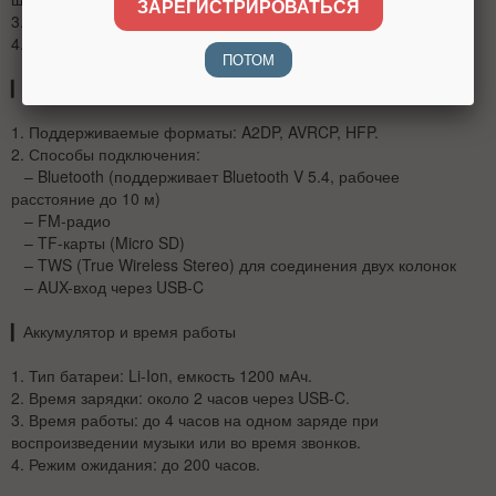
ЗАРЕГИСТРИРОВАТЬСЯ
3.
Чувствительность
: 80 дБ/В.
4.
Импеданс
: 4 Ом.
ПОТОМ
▎
Аудио форматы и соединения
1.
Поддерживаемые форматы
: A2DP, AVRCP, HFP.
2.
Способы подключения
:
– Bluetooth (поддерживает Bluetooth V 5.4, рабочее
расстояние до 10 м)
– FM-радио
– TF-карты (Micro SD)
– TWS (True Wireless Stereo) для соединения двух колонок
– AUX-вход через USB-C
▎
Аккумулятор и время работы
1.
Тип батареи
: Li-Ion, емкость 1200 мАч.
2.
Время зарядки
: около 2 часов через USB-C.
3.
Время работы
: до 4 часов на одном заряде при
воспроизведении музыки или во время звонков.
4.
Режим ожидания
: до 200 часов.