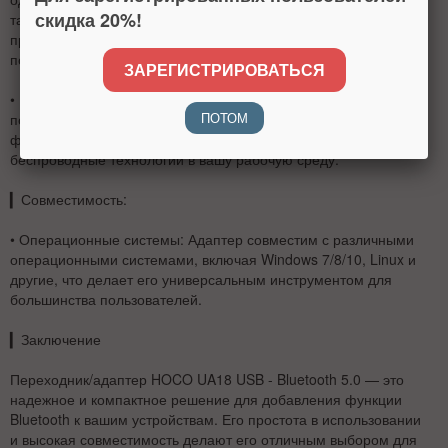
скидка 20%!
таких как динамики, наушники, клавиатуры, мыши и
принтеры, что делает его универсальным решением для
пользователей.
ЗАРЕГИСТРИРОВАТЬСЯ
•
Решение проблемы отсутствия Bluetooth
: Идеально
ПОТОМ
подходит для компьютеров, которые не имеют встроенной
функции Bluetooth, позволяя легко интегрировать
беспроводные технологии в вашу рабочую среду.
▎
Совместимость:
•
Операционные системы
: Адаптер совместим с различными
операционными системами, включая Windows 7/8/10, Linux и
другие, что делает его универсальным инструментом для
большинства пользователей.
▎
Заключение
Переходник/адаптер HOCO UA18 USB - Bluetooth 5.0 — это
надежное и компактное решение для добавления функции
Bluetooth к вашим устройствам. Его простота в использовании
и высокая совместимость делают его отличным выбором для