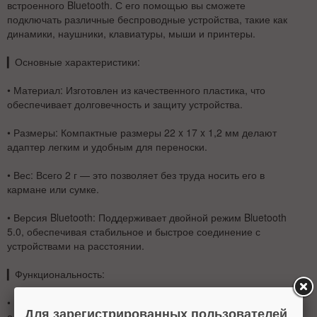
встроенного Bluetooth. С его помощью вы сможете
подключать различные беспроводные устройства, такие как
динамики, наушники, клавиатуры, мыши и принтеры.
▎
Основные характеристики:
•
Материал
: Изготовлен из качественного пластика, что
обеспечивает долговечность и защиту устройства.
•
Размеры
: Компактные размеры 22 x 17 x 1,2 мм делают
адаптер легким и удобным для переноски.
•
Вес
: Всего 2 г — это позволяет без труда носить его в
кармане или сумке.
•
Версия Bluetooth
: Поддерживает двойной режим Bluetooth
5.0, обеспечивая стабильное и быстрое соединение с
устройствами на расстоянии.
▎
Функциональность:
•
Подключение нескольких устройств
: Адаптер позволяет
Для зарегистрированных пользователей
одновременно подключать несколько Bluetooth-устройств,