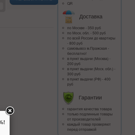
QR
Доставка
по Москве - 350 руб
по Моск. обл. - 500 руб
по всей Росcии до квартиры
- 800 руб
самовывоз м.Пражская -
бесплатно!
в пункт выдачи (Москва) -
200 руб
в пункт выдачи (Моск. обл.) -
300 руб
в пункт выдачи (РФ) - 400
руб
Гарантии
гарантия качества товара
только подлинные товары
от производителей
%!
каждый товар проверяют
перед отправкой