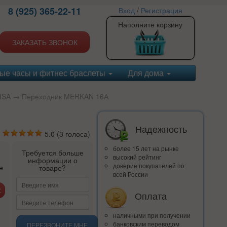
8 (925) 365-22-11
Вход
/
Регистрация
Наполните корзину
ЗАКАЗАТЬ ЗВОНОК
ые часы и фитнес браслеты
Для дома
ISA
→ Переходник MERKAN 16А
Надежность
5.0
(
3
голоса)
более 15 лет на рынке
Требуется больше
высокий рейтинг
информации о
доверие покупателей по
е
товаре?
всей России
Оплата
наличными при получении
банковским переводом
ПЕРЕЗВОНИТЕ МНЕ