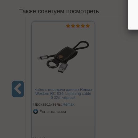
Также советуем посмотреть
Кабель передачи данных Remax
Western RC-034i Lightning cable
0.32m чёрный
Previous
Производитель:
Remax
Есть в наличии
Цена: