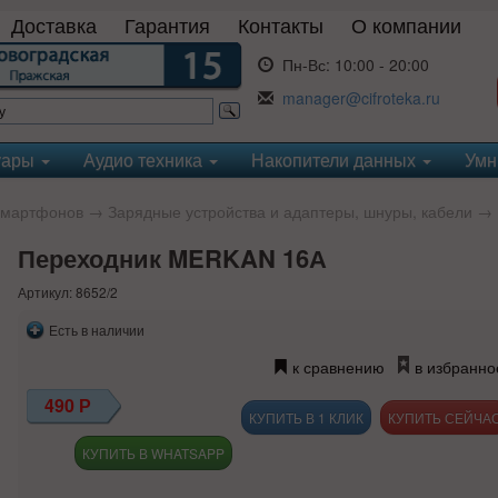
Доставка
Гарантия
Контакты
О компании
Пн-Вс:
10:00 - 20:00
manager@cifroteka.ru
уары
Аудио техника
Накопители данных
Умн
смартфонов
→
Зарядные устройства и адаптеры, шнуры, кабели
→
Переходник MERKAN 16А
Артикул: 8652/2
Есть в наличии
к сравнению
в избранно
490
Р
КУПИТЬ В 1 КЛИК
КУПИТЬ В WHATSAPP