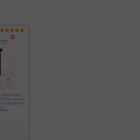
Xiaomi Mijia
S500 роторная
ого и влажного
ья
iaomi