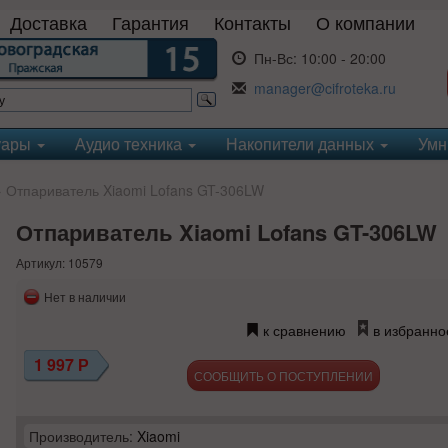
Доставка
Гарантия
Контакты
О компании
Пн-Вс:
10:00 - 20:00
manager@cifroteka.ru
уары
Аудио техника
Накопители данных
Умн
Отпариватель Xiaomi Lofans GT-306LW
Отпариватель Xiaomi Lofans GT-306LW
Артикул: 10579
Нет в наличии
к сравнению
в избранно
1 997
Р
СООБЩИТЬ О ПОСТУПЛЕНИИ
Производитель:
Xiaomi