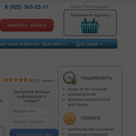
8 (925) 365-22-11
Вход
/
Регистрация
Наполните корзину
ЗАКАЗАТЬ ЗВОНОК
ые часы и фитнес браслеты
Для дома
Надежность
5.0
(
1
голос)
более 15 лет на рынке
Требуется больше
высокий рейтинг
информации о
доверие покупателей по
е
товаре?
всей России
Оплата
наличными при получении
банковским переводом
ПЕРЕЗВОНИТЕ МНЕ