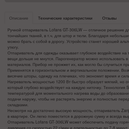
Описание
Технические характеристики
Отзывы
Ручной отпариватель Lofans GT-306LW — отличное решение д
тончайших тканей, в т.ч. для штор и тюли. Благодаря небольш
можно брать с собой в дорогу. Устройство станет хорошей аль
утюгу.
Отпариватель для одежды оказывает глубокое воздействие на 
вещи дольше не мнутся. Парогенератор можно использовать 
материалов. Прибор не прожжет их, как могло бы случиться пр
Применятся в горизонтальном и вертикальном положении. Воз
висячие шторы, одежду на плечиках, что экономит время и сил
Нагреватель мощностью 1200 Вт быстро образует мягкий, но о
который глубоко воздействует на каждую ниточку. Технология 
температурой для моментального нагрева воды до образовани
подачи наружу, чтобы не растерять энергию и полностью перед
складками.
Несмотря на достаточно высокую мощность, отпариватель Zanj
в квартире. Он легко поместится в дорожную сумку и всегда выр
Отпариватель Lofans GT-306LW может обеспечить подачу горяч
давления со скоростью 22 г/мин и длительностью до 7-8 минут