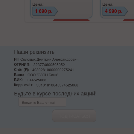
Цена:
Цена:
1 690 р.
4 990 р.
Наши реквизиты
ИП Соловых Дмитрий Александрович
ОГРНИП:
323774600595052
Счёт (₽):
40802810000000275241
Банк:
ООО "ОЗОН Банк"
БИК:
044525068
Корр. счёт:
30101810645374525068
Будьте в курсе последних акций!