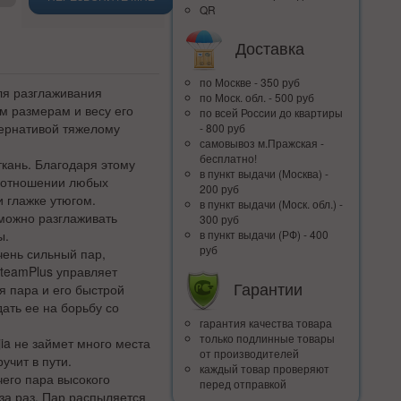
QR
Доставка
по Москве - 350 руб
ля разглаживания
по Моск. обл. - 500 руб
им размерам и весу его
по всей Росcии до квартиры
тернативой тяжелому
- 800 руб
самовывоз м.Пражская -
бесплатно!
ткань. Благодаря этому
в пункт выдачи (Москва) -
в отношении любых
200 руб
и глажке утюгом.
в пункт выдачи (Моск. обл.) -
можно разглаживать
300 руб
ы.
в пункт выдачи (РФ) - 400
руб
чень сильный пар,
SteamPlus управляет
Гарантии
я пара и его быстрой
ать ее на борьбу со
гарантия качества товара
только подлинные товары
ia не займет много места
от производителей
учит в пути.
каждый товар проверяют
его пара высокого
перед отправкой
 за раз. Пар распыляется