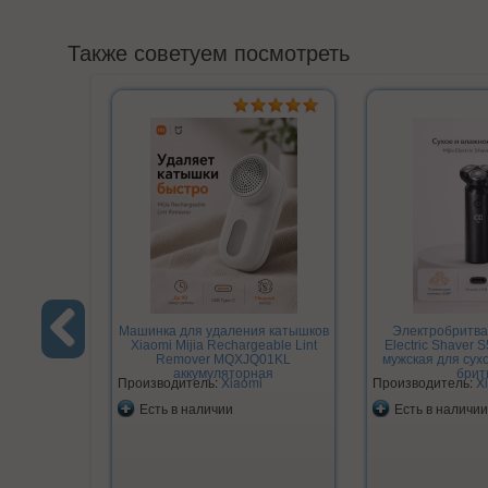
Также советуем посмотреть
Машинка для удаления катышков
Электробритва 
Xiaomi Mijia Rechargeable Lint
Electric Shaver 
Remover MQXJQ01KL
мужская для сух
Previous
аккумуляторная
брит
Производитель:
Xiaomi
Производитель:
X
Есть в наличии
Есть в наличии