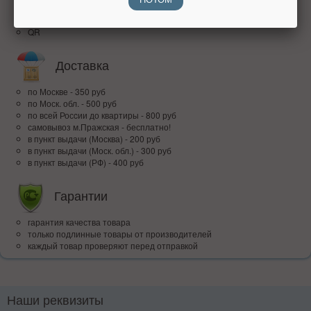
наличными при получении
банковским переводом
QR
Доставка
по Москве - 350 руб
по Моск. обл. - 500 руб
по всей Росcии до квартиры - 800 руб
самовывоз м.Пражская - бесплатно!
в пункт выдачи (Москва) - 200 руб
в пункт выдачи (Моск. обл.) - 300 руб
в пункт выдачи (РФ) - 400 руб
Гарантии
гарантия качества товара
только подлинные товары от производителей
каждый товар проверяют перед отправкой
Наши реквизиты