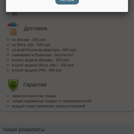
наличными при получении
банковским переводом
QR
Доставка
по Москве - 350 руб
по Моск. обл. - 500 руб
по всей Росcии до квартиры - 800 руб
самовывоз м.Пражская - бесплатно!
в пункт выдачи (Москва) - 200 руб
в пункт выдачи (Моск. обл.) - 300 руб
в пункт выдачи (РФ) - 400 руб
Гарантии
гарантия качества товара
только подлинные товары от производителей
каждый товар проверяют перед отправкой
Наши реквизиты