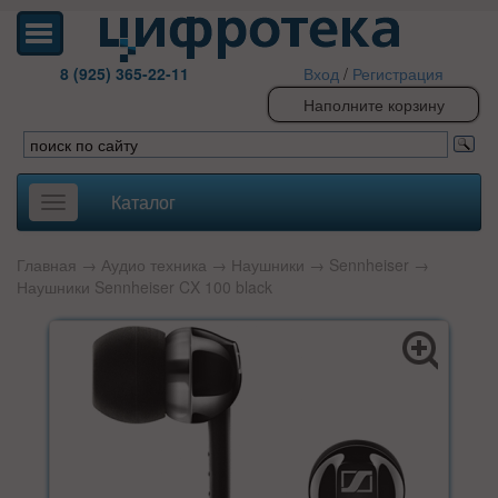
8 (925) 365-22-11
Вход
/
Регистрация
Наполните корзину
Каталог
Toggle
navigation
Главная
→
Аудио техника
→
Наушники
→
Sennheiser
→
Наушники Sennheiser CX 100 black