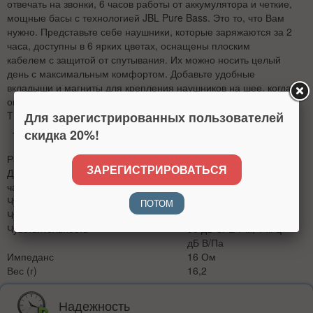
отвечать на звонки, 6 часов работы от аккумулятора и четкие,
мощные басы с технологией JBL Pure Bass. Это то, что Вам
нужно. Представьте себе наушники, которые заряжаются за 2
часа, доступны в 6 ярких цветах, оснащены плоским
кабелем с защитой от спутывания. Их можно носить целый
день с максимальным комфортом. Добавьте удобные
вкладыши и магниты для крепления наушников на шее, когда
они не используются, и Вы поймете, почему наушники
Для зарегистрированных пользователей
T110BT прекрасно впишутся в Вашу жизнь.
скидка 20%!
Технические характеристики
Размер излучателя
8,6 мм
ЗАРЕГИСТРИРОВАТЬСЯ
Динамический диапазон
20 Гц – 20 кГц
частотной характеристики
Чувствительность
96 дБ SPL/1 мВт
ПОТОМ
Чувствительность
96 дБ SPL 1 кГц
Чувствительность
96 дБ SPL/1 м, 1 кГц
дБ В/Па
Импеданс
16 Ом
Вес (г)
16,2
Надежность