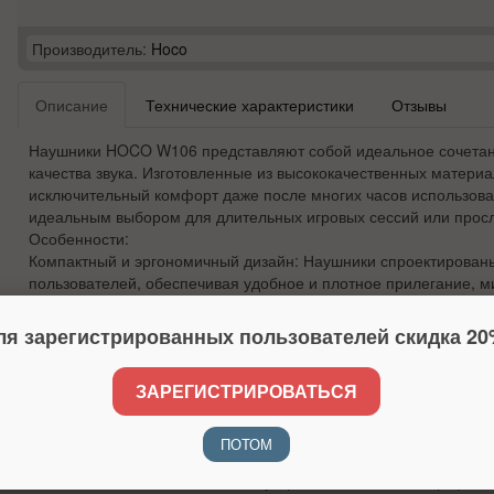
Производитель:
Hoco
Описание
Технические характеристики
Отзывы
Наушники HOCO W106 представляют собой идеальное сочетан
качества звука. Изготовленные из высококачественных матери
исключительный комфорт даже после многих часов использован
идеальным выбором для длительных игровых сессий или прос
Особенности:
Компактный и эргономичный дизайн: Наушники спроектированы
пользователей, обеспечивая удобное и плотное прилегание, м
дискомфорт при длительном ношении.
Качественные материалы: Использование премиальных матери
ля зарегистрированных пользователей скидка 20
внешний вид и ощущение наушников, но и способствует их дол
устойчивости к ежедневному износу.
ЗАРЕГИСТРИРОВАТЬСЯ
Высокое качество звука: 50-миллиметровые динамики обеспеч
звучание, позволяя вам наслаждаться каждой деталью вашей 
игры.
ПОТОМ
Подключение через разъем 3,5 мм: Универсальный аудио разъ
совместимость с большинством устройств, включая смартфоны