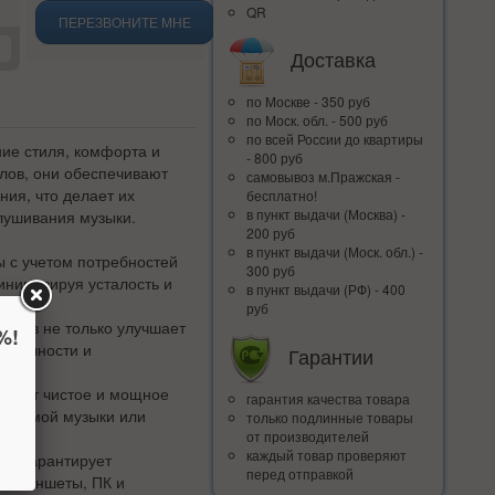
QR
ПЕРЕЗВОНИТЕ МНЕ
Доставка
по Москве - 350 руб
по Моск. обл. - 500 руб
по всей Росcии до квартиры
ие стиля, комфорта и
- 800 руб
алов, они обеспечивают
самовывоз м.Пражская -
ия, что делает их
бесплатно!
в пункт выдачи (Москва) -
лушивания музыки.
200 руб
в пункт выдачи (Моск. обл.) -
 с учетом потребностей
300 руб
инимизируя усталость и
в пункт выдачи (РФ) - 400
руб
алов не только улучшает
%!
говечности и
Гарантии
ивают чистое и мощное
гарантия качества товара
любимой музыки или
только подлинные товары
от производителей
каждый товар проверяют
ем гарантирует
перед отправкой
, планшеты, ПК и