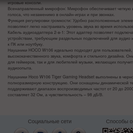
игровые консоли.
Всенаправленный микрофон: Микрофон обеспечивает четкую 
голоса, что незаменимо в онлайн-играх и при звонках.
Функция регулировки громкости: Удобно расположенные элем
позволяют легко настраивать уровень звука во время использо
Кабель аудиоадаптера 2-в-1: Этот адаптер позволяет подключа
устройствам, требующим раздельных подключений для аудио 
к ПК или ноутбуку.
Наушники HOCO W106 идеально подходят для пользователей
высококачественного звука, комфорта и стильного дизайна. Он
для геймеров, так и для любителей музыки, желающих получит
аудиоопыта.
Наушники Hoco W106 Tiger Gaming Headset выполнены в черн
полноразмерную конструкцию. Они оснащены динамической те
поддерживают диапазон воспроизводимых частот от 20 до 200
составляет 32 Ом, а чувствительность – 98 дБ/В.
Социальные сети
Способы 