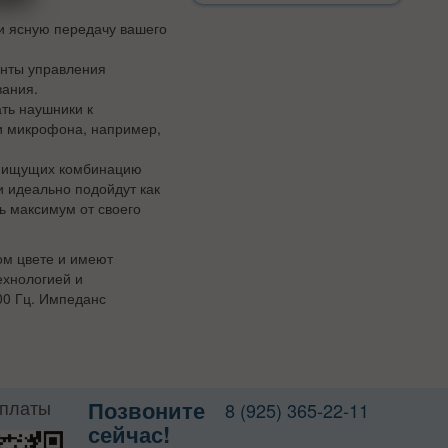
и ясную передачу вашего
енты управления
вания.
ть наушники к
и микрофона, например,
, ищущих комбинацию
и идеально подойдут как
ь максимум от своего
ом цвете и имеют
хнологией и
00 Гц. Импеданс
оплаты
Позвоните
8 (925) 365-22-11
сейчас!