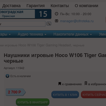
Доставка
Гарантия
Контакты
О компании
Пн-Вс:
10:00 - 20:00
manager@cifroteka.ru
уары
Аудио техника
Накопители данных
Умн
и игровые Hoco W106 Tiger Gaming Headset, черные
Наушники игровые Hoco W106 Tiger Gam
черные
Артикул: 11942
Есть в наличии
к сравнению
в избранно
2 700
Р
КУПИТЬ В 1 КЛИК
КУПИТЬ В WHATSAPP