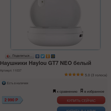
Поделиться…
Наушники Haylou GT7 NEO белый
Артикул: 11037
5.0
(
3
голоса)
Есть в наличии
к сравнению
в избранное
2 990
Р
КУПИТЬ В 1 КЛИК