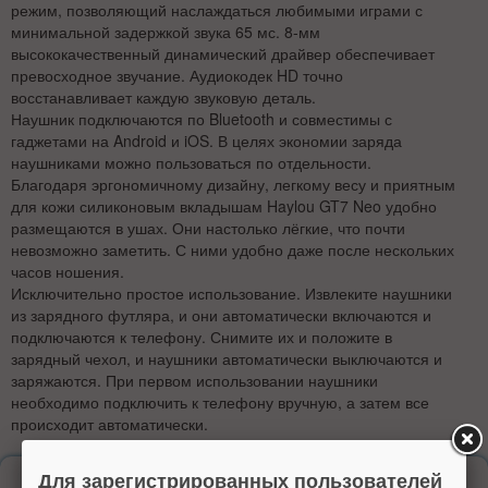
режим, позволяющий наслаждаться любимыми играми с
минимальной задержкой звука 65 мс.
8-мм
высококачественный динамический драйвер обеспечивает
превосходное звучание.
Аудиокодек HD точно
восстанавливает каждую звуковую деталь.
Наушник подключаются по Bluetooth и совместимы с
гаджетами на Android и iOS. В целях экономии заряда
наушниками можно пользоваться по отдельности.
Благодаря эргономичному дизайну, легкому весу и приятным
для кожи силиконовым вкладышам Haylou GT7 Neo удобно
размещаются в ушах. Они настолько лёгкие, что почти
невозможно заметить. С ними удобно даже после нескольких
часов ношения.
Исключительно простое использование. Извлеките наушники
из зарядного футляра, и они автоматически включаются и
подключаются к телефону. Снимите их и положите в
зарядный чехол, и наушники автоматически выключаются и
заряжаются. При первом использовании наушники
необходимо подключить к телефону вручную, а затем все
происходит автоматически.
Для зарегистрированных пользователей