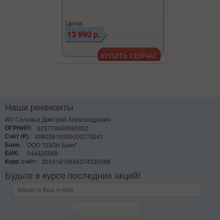
Цена:
13 990 р.
Наши реквизиты
ИП Соловых Дмитрий Александрович
ОГРНИП:
323774600595052
Счёт (₽):
40802810000000275241
Банк:
ООО "ОЗОН Банк"
БИК:
044525068
Корр. счёт:
30101810645374525068
Будьте в курсе последних акций!