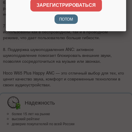
6.
Размеры и вес:
195 х 186 х 84 мм; вес: 210 г — компактные
ЗАРЕГИСТРИРОВАТЬСЯ
размеры и легкий вес делают наушники удобными для
ношения.
ПОТОМ
7.
Поддержка Bluetooth и AUX:
наушники могут быть
использованы как в беспроводном, так и в проводном
режиме, что дает пользователю больше гибкости.
8.
Поддержка шумоподавления ANC:
активное
шумоподавление помогает блокировать внешние звуки,
позволяя сосредоточиться на музыке или звонках.
Hoco W65 Plus Happy ANC — это отличный выбор для тех, кто
ценит качество звука, комфорт и современные технологии в
своих аудиоустройствах.
Надежность
более 15 лет на рынке
высокий рейтинг
доверие покупателей по всей России