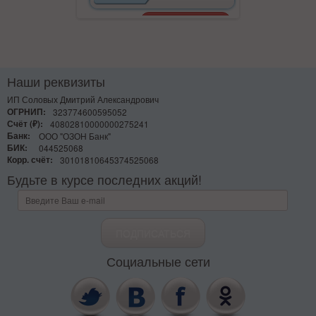
Наши реквизиты
ИП Соловых Дмитрий Александрович
ОГРНИП:
323774600595052
Счёт (₽):
40802810000000275241
Банк:
ООО "ОЗОН Банк"
БИК:
044525068
Корр. счёт:
30101810645374525068
Будьте в курсе последних акций!
Социальные сети