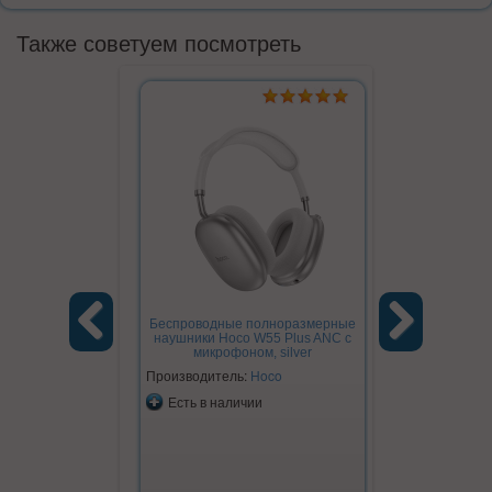
Также советуем посмотреть
Беспроводные полноразмерные
Беспроводн
наушники Hoco W55 Plus ANC с
ESD15 Cool 
микрофоном, silver
Previous
Next
Производитель:
Hoco
Производите
Есть в наличии
Есть в на