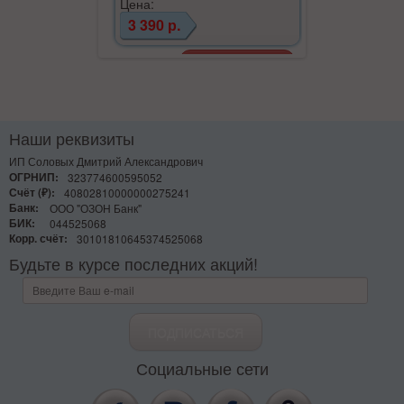
Цена:
Цена:
3 390 р.
3 190 р.
Наши реквизиты
ИП Соловых Дмитрий Александрович
ОГРНИП:
323774600595052
Счёт (₽):
40802810000000275241
Банк:
ООО "ОЗОН Банк"
БИК:
044525068
Корр. счёт:
30101810645374525068
Будьте в курсе последних акций!
Социальные сети