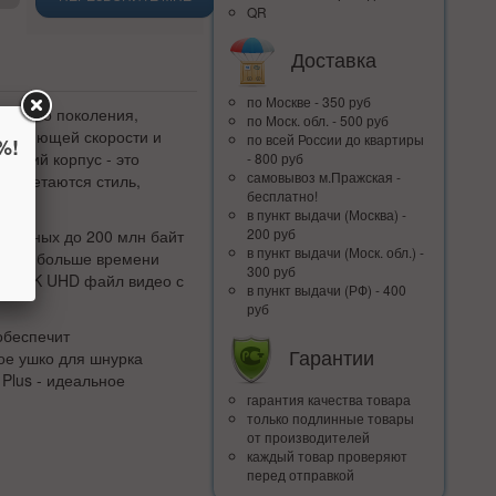
QR
Доставка
по Москве - 350 руб
 нового поколения,
по Моск. обл. - 500 руб
ечатляющей скорости и
по всей Росcии до квартиры
%!
еский корпус - это
- 800 руб
самовывоз м.Пражская -
 сочетаются стиль,
бесплатно!
в пункт выдачи (Москва) -
200 руб
 данных до 200 млн байт
в пункт выдачи (Моск. обл.) -
т вам больше времени
300 руб
 3ГБ 4K UHD файл видео с
в пункт выдачи (РФ) - 400
руб
обеспечит
Гарантии
ое ушко для шнурка
 Plus - идеальное
гарантия качества товара
только подлинные товары
от производителей
каждый товар проверяют
перед отправкой