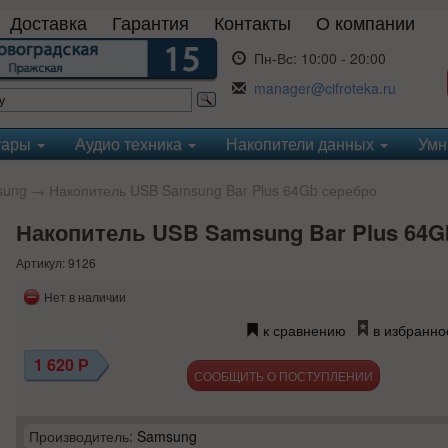
Доставка
Гарантия
Контакты
О компании
Пн-Вс:
10:00 - 20:00
manager@cifroteka.ru
уары
Аудио техника
Накопители данных
Умн
sung
→ Накопитель USB Samsung Bar Plus 64Gb серебро
Накопитель USB Samsung Bar Plus 64G
Артикул: 9126
Нет в наличии
к сравнению
в избранно
1 620
Р
СООБЩИТЬ О ПОСТУПЛЕНИИ
Производитель:
Samsung