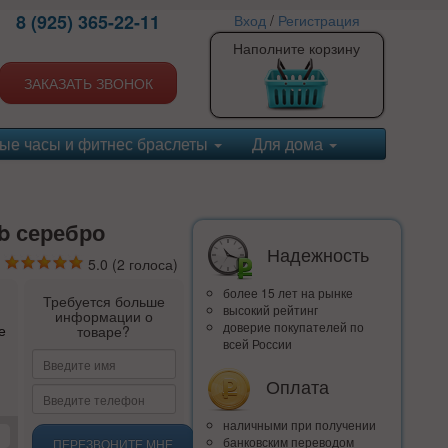
8 (925) 365-22-11
Вход
/
Регистрация
Наполните корзину
ЗАКАЗАТЬ ЗВОНОК
ые часы и фитнес браслеты
Для дома
b серебро
Надежность
5.0
(
2
голоса)
более 15 лет на рынке
Требуется больше
высокий рейтинг
информации о
доверие покупателей по
е
товаре?
всей России
Оплата
наличными при получении
банковским переводом
ПЕРЕЗВОНИТЕ МНЕ