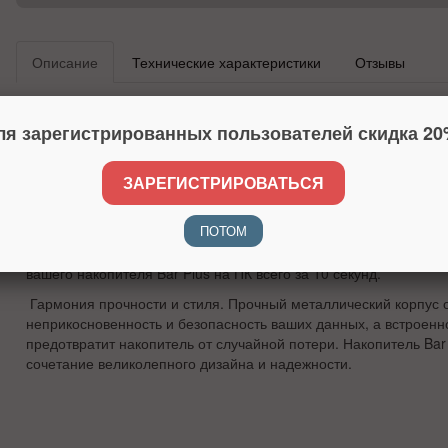
Описание
Технические характеристики
Отзывы
Модерн из классики. USB накопитель Bar Plus - это накопитель
который Вы будете использовать ежедневно благодаря его вп
ля зарегистрированных пользователей скидка 20
эффектному дизайну. Он комфортно лежит в руке, его металлич
воплощение минимализма в накопителе, в котором гармонично
ЗАРЕГИСТРИРОВАТЬСЯ
скорость и долговечность.
Мгновенное резервирование данных. Высокая скорость чтения
ПОТОМ
/ сек. в сочетании с новейшим интерфейсом USB 3.1 освободи
для работы, игры, просмотра видео и творчества. Скопируйте
вашего накопителя Bar Plus на ПК всего за 10 секунд.
Гармония прочности и стиля. Прочный металлический корпус 
неприкосновенность и безопасность ваших данных, а встроенн
предотвратит накопитель от случайной потери. Накопитель Bar
сочетание великолепного дизайна и надежности.