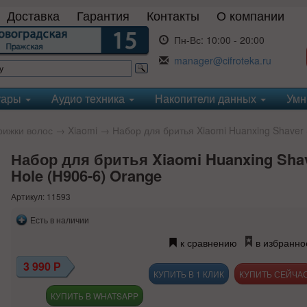
Доставка
Гарантия
Контакты
О компании
Пн-Вс:
10:00 - 20:00
manager@cifroteka.ru
уары
Аудио техника
Накопители данных
Умн
рижки волос
→
Xiaomi
→ Набор для бритья Xiaomi Huanxing Shaver S
Набор для бритья Xiaomi Huanxing Shave
Hole (H906-6) Orange
Артикул: 11593
Есть в наличии
к сравнению
в избранно
3 990
Р
КУПИТЬ В 1 КЛИК
КУПИТЬ В WHATSAPP