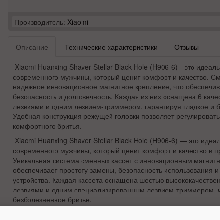
Производитель:
Xiaomi
Описание
Технические характеристики
Отзывы
Xiaomi Huanxing Shaver Stellar Black Hole (H906-6) - это идеа
современного мужчины, который ценит комфорт и качество. С
надежное инновационное магнитное крепление, что обеспечив
безопасность и долговечность. Каждая из них оснащена 6 ка
лезвиями и одним лезвием-триммером, гарантируя гладкое и б
Удобная конструкция режущей головки позволяет регулировать
комфортного бритья.
Xiaomi Huanxing Shaver Stellar Black Hole (H906-6) — это иде
современного мужчины, который ценит комфорт и качество в п
Уникальная система сменных кассет с инновационным магнит
обеспечивает простоту замены, безопасность использования и
устройства. Каждая кассета оснащена шестью высококачеств
лезвиями и одним специализированным лезвием-триммером, чт
безболезненное бритье.
Удобная конструкция режущей головки позволяет регулировать 
обеспечивает максимальный комфорт и точность во время пр