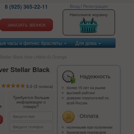
8 (925) 365-22-11
Вход
/
Регистрация
Наполните корзину
ЗАКАЗАТЬ ЗВОНОК
ые часы и фитнес браслеты
Для дома
tellar Black Hole (H906-6) Orange
r Stellar Black
Надежность
5.0
(
3
голоса)
более 15 лет на рынке
высокий рейтинг
Требуется больше
доверие покупателей по
информации о
всей России
е
товаре?
Оплата
наличными при получении
банковским переводом