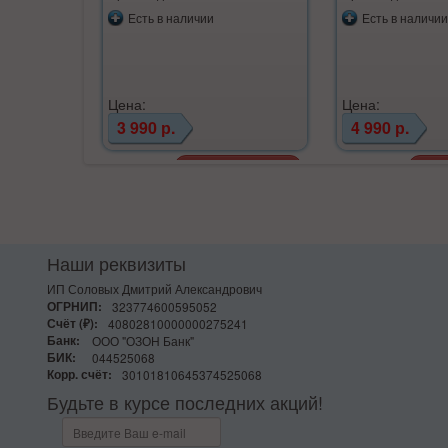
Есть в наличии
Есть в наличии
Цена:
Цена:
3 990 р.
4 990 р.
Наши реквизиты
ИП Соловых Дмитрий Александрович
ОГРНИП:
323774600595052
Счёт (₽):
40802810000000275241
Банк:
ООО "ОЗОН Банк"
БИК:
044525068
Корр. счёт:
30101810645374525068
Будьте в курсе последних акций!