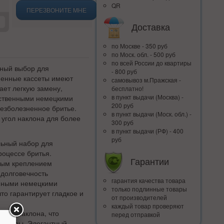
QR
ПЕРЕЗВОНИТЕ МНЕ
Доставка
по Москве - 350 руб
по Моск. обл. - 500 руб
по всей Росcии до квартиры
льный выбор для
- 800 руб
менные кассеты имеют
самовывоз м.Пражская -
ает легкую замену,
бесплатно!
в пункт выдачи (Москва) -
чественными немецкими
200 руб
езболезненное бритье.
в пункт выдачи (Моск. обл.) -
 угол наклона для более
300 руб
в пункт выдачи (РФ) - 400
руб
альный набор для
роцессе бритья.
Гарантии
ным креплением
 долговечность
гарантия качества товара
енными немецкими
только подлинные товары
о гарантирует гладкое и
от производителей
каждый товар проверяют
угол наклона, что
перед отправкой
оцедуры. Элегантный