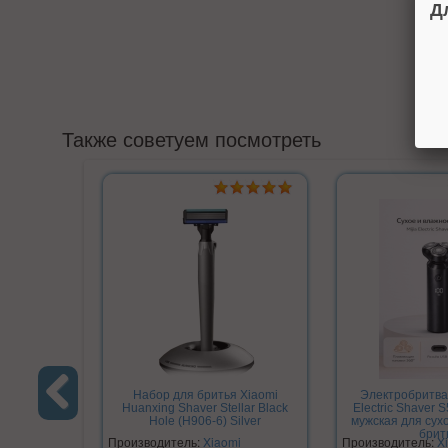
Д
Также советуем посмотреть
Набор для бритья Xiaomi
Электробритва 
Huanxing Shaver Stellar Black
Electric Shaver 
Hole (H906-6) Silver
мужская для сух
Previous
брит
Производитель:
Xiaomi
Производитель:
X